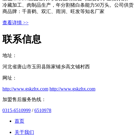
冷藏加工、肉制品生产，年分割猪白条能力50万头。公司供货
商品牌：千喜鹤、双汇、雨润、旺发等知名厂家
查看详情 >>
联系信息
地址：
河北省唐山市玉田县陈家铺乡高文铺村西
网址：
http://www.gskzhx.com
http://www.gskzhx.com
加盟售后服务热线：
0315-6510999
/
6510978
首页
关于我们