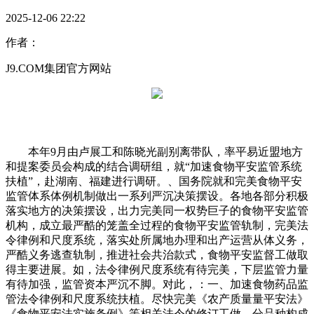
2025-12-06 22:22
作者：
J9.COM集团官方网站
本年9月由卢展工和陈晓光副别离带队，率平易近盟地方
和提案委员会构成的结合调研组，就“加速食物平安监管系统
扶植”，赴湖南、福建进行调研。、国务院就和完美食物平安
监管体系体例机制做出一系列严沉决策摆设。各地各部分积极
落实地方的决策摆设，出力完美同一权势巨子的食物平安监管
机构，成立最严酷的笼盖全过程的食物平安监管轨制，完美法
令律例和尺度系统，落实处所属地办理和出产运营从体义务，
严酷义务逃查轨制，推进社会共治款式，食物平安监督工做取
得主要进展。如，法令律例尺度系统有待完美，下层监管力量
有待加强，监管资本严沉不脚。对此，：一、加速食物药品监
管法令律例和尺度系统扶植。尽快完美《农产质量量平安法》
《食物平安法实施条例》等相关法令的修订工做。分品种构成