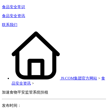
食品安全常识
食品安全资讯
联系我们
J9.COM集团官方网站
>
食
品安全资讯
>
加速食物平安监管系统扶植
发布时间：