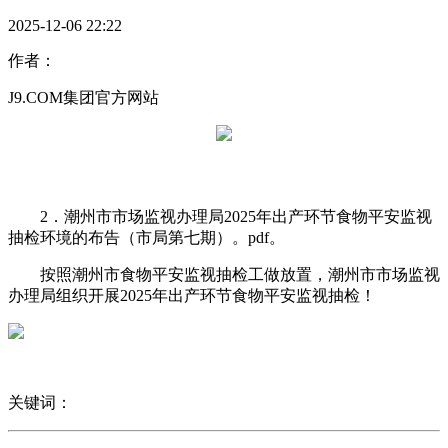
2025-12-06 22:22
作者：
J9.COM集团官方网站
2．潮州市市场监视办理局2025年出产环节食物平安监视
抽检环境的布告（市局第七期）。pdf。
按照潮州市食物平安监视抽检工做放置，潮州市市场监视
办理局组织开展2025年出产环节食物平安监视抽检！
关键词：