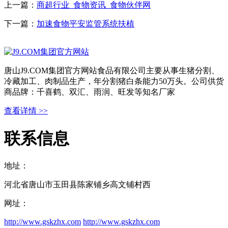
上一篇：
商超行业_食物资讯_食物伙伴网
下一篇：
加速食物平安监管系统扶植
唐山J9.COM集团官方网站食品有限公司主要从事生猪分割、
冷藏加工、肉制品生产，年分割猪白条能力50万头。公司供货
商品牌：千喜鹤、双汇、雨润、旺发等知名厂家
查看详情 >>
联系信息
地址：
河北省唐山市玉田县陈家铺乡高文铺村西
网址：
http://www.gskzhx.com
http://www.gskzhx.com