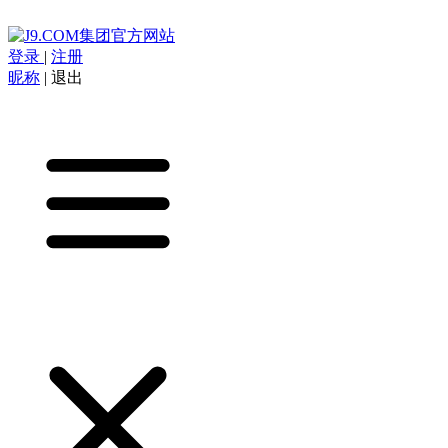
登录
|
注册
昵称
|
退出