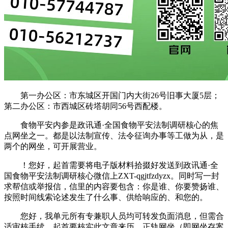
第一办公区：市东城区开国门内大街26号旧事大厦5层；
第二办公区：市西城区砖塔胡同56号西配楼。
食物平安内参是政讯通·全国食物平安法制调研核心的焦
点网坐之一。都是以法制宣传、法令征询办事等工做为从，是
两个的网坐，可开展营业。
！您好，起首需要将电子版材料拾掇好发送到政讯通·全
国食物平安法制调研核心微信上ZXT-qgjtfzdyzx。同时写一封
求帮信或举报信，信里的内容要包含：你是谁、你要赞扬谁、
按照时间线索论述发生了什么事、供给响应的、和您的。
您好，我单元所有专兼职人员均可转发负面消息，但需合
适审核手续。起首要核实此文章来历，正轨网坐（即网坐存案