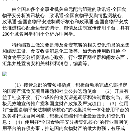
由全国30多个企事业机关单元配合组建的政讯通·全国食
物平安分析资讯核心、政讯通·全国食物平安舆情监测核心、
政讯通·全国食物平安法制调研核心和政讯通·全国食物平安成
长推进核心配合运营的调研、舆情及法制宣传使用平台，具有
200个域名网坐和4个分析办理网坐。
特约编纂工做次要是涉及食安范畴的相关资讯消息的采集
和编发工做、食安收集消息化工做等。如无效使用政讯通·全
国食物平安分析资讯核心政务、行业双百网坐群和阐发东西，
汇集并处置食安相关材料和消息，编纂等。
（1）接管总部的带领和指点，积极自动地完成总部指定
的国度严沉食安项目课题和社会公共选题使命； （2）开展有
益于社会不变、行业成长的食安课题调研和法制宣教勾当。积
极无效地宣传推广党和国度财产政策及严沉项目； （3）使用
好“全国食物平安法制调研核心”的收集消息一体化使用平台的
政务和行业百网网坐，积极采集编刊行业最新政讯和资讯消
息； （4）使用好“全国食物平安分析资讯核心”的行业百网使
用平台的各项办事，推进国内食物财产的做大做强，有序成