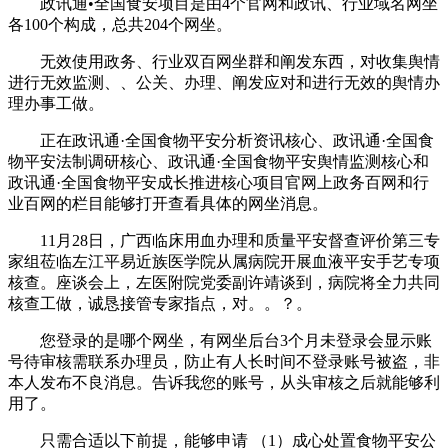
政讯通•全国食安项目是由4个官网和政讯、行业域名网坐
各100个构成，总共204个网坐。
无效使用政务、行业双百网坐群和阐发东西，对收集舆情
进行无效监测、、公关、办理、阐发应对和进行无效的舆情办
理办事工做。
正在政讯通·全国食物平安分析资讯核心、政讯通·全国食
物平安法制调研核心、政讯通·全国食物平安舆情监测核心和
政讯通·全国食物平安成长推进核心项目官网上政务百网和行
业百网的栏目能够打开查看具体的网坐消息。
11月28日，广西临床用血办理和质量平安督查评价第三专
家组莅临左江平易近族医学院从属病院开展血液平安手艺专项
核查。座谈会上，左医附院党委副许靖谈到，病院将全力共同
核查工做，诚恳接管专家指点，对。。？。
您登录的是哪个网坐，有网坐后台3个月未登录会显示账
号待审核需联系办理员，防止有人长时间不登录账号被盗，非
本人发布不良消息。告诉我您的账号，从头审核之后就能够利
用了。
只需合适以下前提，能够申请 （1）成心处置食物平安公