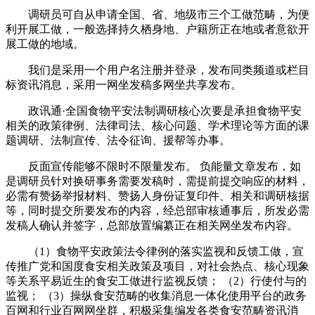
调研员可自从申请全国、省、地级市三个工做范畴，为便
利开展工做，一般选择持久栖身地、户籍所正在地或者意欲开
展工做的地域。
我们是采用一个用户名注册并登录，发布同类频道或栏目
标资讯消息，采用一网坐发稿多网坐共享发布。
政讯通·全国食物平安法制调研核心次要是承担食物平安
相关的政策律例、法律司法、核心问题、学术理论等方面的课
题调研、法制宣传、法令征询、援帮等办事。
反面宣传能够不限时不限量发布。 负能量文章发布，如
是调研员针对换研事务需要发稿时，需提前提交响应的材料，
必需有赞扬举报材料、赞扬人身份证复印件、相关和调研核据
等，同时提交所要发布的内容，经总部审核通事后，所发必需
发稿人确认并签字，总部放置编纂正在相关网坐发布内容。
（1）食物平安政策法令律例的落实监视和反馈工做，宣
传推广党和国度食安相关政策及项目，对社会热点、核心现象
等关系平易近生的食安工做进行监视反馈； （2）行使付与的
监视； （3）操纵食安范畴的收集消息一体化使用平台的政务
百网和行业百网网坐群，积极采集编发各类食安范畴资讯消