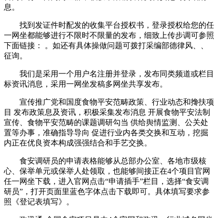
息。
找到发证件时配发的收集平台授权书，登录授权给您的任
一网坐都能够进行不限时不限量的发布，细致上传步调可参照
下面链接： 。如还有具体操做问题可拨打采编部德律风、、
征询。
我们是采用一个用户名注册并登录，发布同类频道或栏目
标资讯消息，采用一网坐发稿多网坐共享发布。
宣传推广党和国度食物平安范畴政策、行业动态和搀扶项
目 发布政策息及资讯，积极采集发布消息 开展食物平安法制
宣传、食物平安范畴的课题调研勾当 供给舆情监测、公关处
置等办事，准确指导导向 促进行业内各类交换和互动，挖掘
内正在优良资本构成强强结合和手艺交换。
食安调研员的申请表格能够从总部办公室、各地市级核
心、保举单元或保举人处领取，也能够间接正在4个项目官网
任一网坐下载，进入官网点击“申请插手”栏目，选择“食安调
研员”，打开页面里蓝色字体点击下载即可。具体填写要求参
照《登记表填写》。