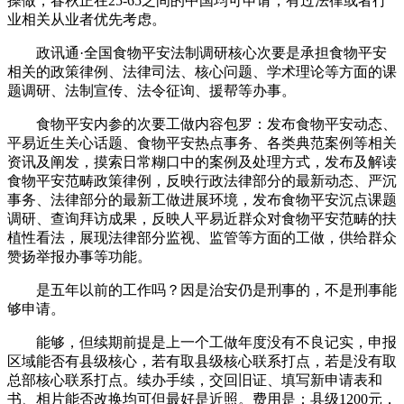
操做，春秋正在25-65之间的中国均可申请，有过法律或者行
业相关从业者优先考虑。
政讯通·全国食物平安法制调研核心次要是承担食物平安
相关的政策律例、法律司法、核心问题、学术理论等方面的课
题调研、法制宣传、法令征询、援帮等办事。
食物平安内参的次要工做内容包罗：发布食物平安动态、
平易近生关心话题、食物平安热点事务、各类典范案例等相关
资讯及阐发，摸索日常糊口中的案例及处理方式，发布及解读
食物平安范畴政策律例，反映行政法律部分的最新动态、严沉
事务、法律部分的最新工做进展环境，发布食物平安沉点课题
调研、查询拜访成果，反映人平易近群众对食物平安范畴的扶
植性看法，展现法律部分监视、监管等方面的工做，供给群众
赞扬举报办事等功能。
是五年以前的工作吗？因是治安仍是刑事的，不是刑事能
够申请。
能够，但续期前提是上一个工做年度没有不良记实，申报
区域能否有县级核心，若有取县级核心联系打点，若是没有取
总部核心联系打点。续办手续，交回旧证、填写新申请表和
书、相片能否改换均可但最好是近照。费用是：县级1200元，