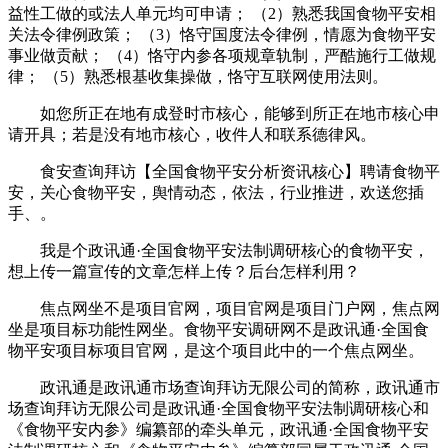
益性工做的或法人单元均可申请； （2）熟悉我国食物平安相
关法令律例政策； （3）恪守国度法令律例，情愿为食物平安
事业做贡献； （4）恪守内参各项规章轨制，严酷施行工做规
律； （5）熟悉根基收集操做，恪守互联网使用法则。
如您所正在地有成登时市核心，能够到所正在地市核心申
请开具；若是没有地市核心，收件人和联系德律风。
食安查询拜访【全国食物平安分析资讯核心】聘请食物平
安，关心食物平安，舆情动态，依法，行业推进，欢送您插
手、。
我是个政讯通·全国食物平安法制调研核心的食物平安，
想上传一篇宣传的文章怎样上传？后台怎样利用？
焦点网坐不是项目官网，项目官网是项目门户网，焦点网
坐是项目标功能性网坐。食物平安调研网不是政讯通·全国食
物平安项目标项目官网，是这个项目此中的一个焦点网坐。
政讯通是政讯通市场查询拜访无限公司的简称，政讯通市
场查询拜访无限公司是政讯通·全国食物平安法制调研核心和
《食物平安内参》编纂部的牵头单元，政讯通·全国食物平安