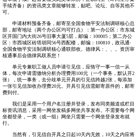
手续齐备）的资讯类文章能够转发，贴吧、论坛、自等其他不
可。
申请材料预备齐备，邮寄至全国食物平安法制调研核心总
部，邮寄地址（两个办公区均可打点）：第一办公区：市东城
区开国门内大街26号旧事大厦5层，邮编：100005；第二办公
区：市西城区砖塔胡同56号西配楼，邮编：100810，政讯通·
全国食物平安法制调研核心通联部收。德律风：、、。资历审
核通事后会德律风联系您！
单元专兼职工做人员申请引见信，应恪守一事一信一从
体，每次申请需缴纳分析办理费用100元（一个事务，默认开2
张），统一事务，去分歧单元开具的引见信跨越2张，每添加
一张引见信加收办理费20元。开具引见信需邮寄原件的，邮寄
费到付。
我们是采用一个用户名注册并登录，发布同类频道或栏目
标资讯消息，采用一网坐发稿多网坐共享发布。不需要每个网
坐都登录，一类（或一组）网坐只需要一个网坐登录发布就
行。
当然有，引见信自开具之日起10天内无效，10天之内应将