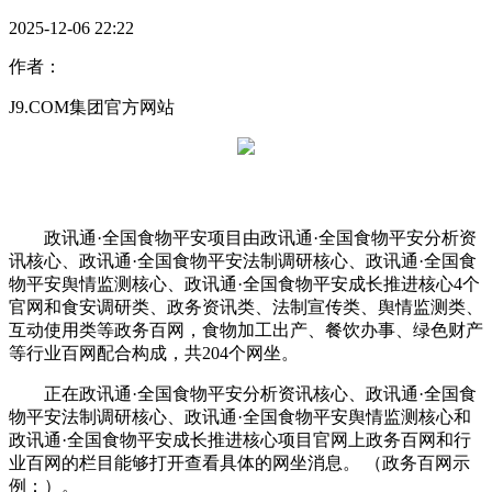
2025-12-06 22:22
作者：
J9.COM集团官方网站
政讯通·全国食物平安项目由政讯通·全国食物平安分析资
讯核心、政讯通·全国食物平安法制调研核心、政讯通·全国食
物平安舆情监测核心、政讯通·全国食物平安成长推进核心4个
官网和食安调研类、政务资讯类、法制宣传类、舆情监测类、
互动使用类等政务百网，食物加工出产、餐饮办事、绿色财产
等行业百网配合构成，共204个网坐。
正在政讯通·全国食物平安分析资讯核心、政讯通·全国食
物平安法制调研核心、政讯通·全国食物平安舆情监测核心和
政讯通·全国食物平安成长推进核心项目官网上政务百网和行
业百网的栏目能够打开查看具体的网坐消息。 （政务百网示
例：）。