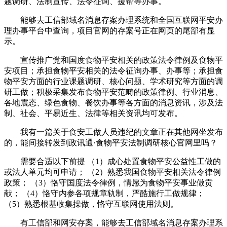
题调研、法制宣传、法令征询、援帮等办事。
能够去工信部域名消息存案办理系统和全国互联网平安办
理办事平台中查询，项目官网的存案号正在网页的尾部有显
示。
宣传推广党和国度食物平安相关的政策法令律例及食物平
安项目；承担食物平安相关的法令征询办事、办事等；承担食
物平安方面的行业课题调研、核心问题、学术研究等方面的调
研工做；积极采集发布食物平安范畴的政策律例、行业消息、
各地震态、绿色食物、餐饮办事等各方面的消息资讯，涉及法
制、社会、平易近生、法律等相关资讯均可发布。
我有一篇关于食安工做人员违纪的文章正在其他网坐发布
的，能间接转发到政讯通·食物平安法制调研核心官网里吗？
需要合适以下前提 （1）成心处置食物平安公益性工做的
或法人单元均可申请； （2）熟悉我国食物平安相关法令律例
政策； （3）恪守国度法令律例，情愿为食物平安事业做贡
献； （4）恪守内参各项规章轨制，严酷施行工做规律；
（5）熟悉根基收集操做，恪守互联网使用法则。
有工信部和网安存案，能够去工信部域名消息存案办理系