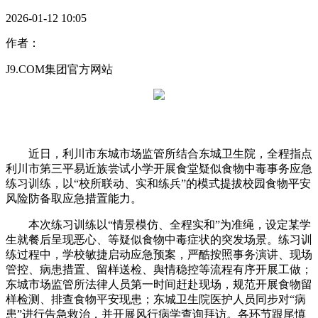
2026-01-12 10:05
作者：
J9.COM集团官方网站
近日，利川市东城市场监管所结合东城卫生院，全程指点
利川市第三平易近族尝试小学开展食堂疑似食物中毒事务应急
练习训练，以“校所联动、实和练兵”的模式提拔校园食物平安
风险防备取应急措置能力。
本次练习训练以“情景模仿、全程实和”为准绳，设定某学
生就餐后呈现恶心、等疑似食物中毒症状的突发场景。练习训
练过程中，学校敏捷启动应急预案，严酷按照事务演讲、现场
管控、病患措置、留样送检、舆情稳控等流程有序开展工做；
东城市场监管所法律人员第一时间赶赴现场，规范开展食物留
样检测、排查食物平安现患；东城卫生院医护人员同步对“病
患”进行告急救治，并开展风行病学查询拜访。各环节跟尾慎