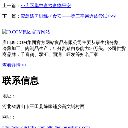
上一篇：
小店区集中查抄食物平安
下一篇：
应急练习训练护食安——第三平易近族尝试小学
唐山J9.COM集团官方网站食品有限公司主要从事生猪分割、
冷藏加工、肉制品生产，年分割猪白条能力50万头。公司供货
商品牌：千喜鹤、双汇、雨润、旺发等知名厂家
查看详情 >>
联系信息
地址：
河北省唐山市玉田县陈家铺乡高文铺村西
网址：
http://www.gskzhx.com
http://www.gskzhx.com