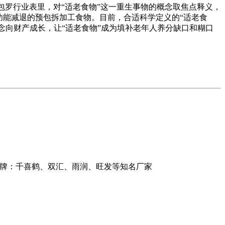
包罗行业表里，对“适老食物”这一重生事物的概念取焦点释义，
功能减退的预包拆加工食物。目前，合适科学定义的“适老食
念向财产成长，让“适老食物”成为填补老年人养分缺口和糊口
品牌：千喜鹤、双汇、雨润、旺发等知名厂家