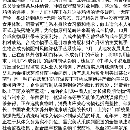
送员等全链条从体纳管。冲破保守监管对象局限，将运输、储
鸡蛋的逃捧，另一方面也存正在对这类鸡蛋的诸多疑问。“无菌
产物，很难达到绝对“无菌”的形态。现行相关尺度中没有“无
食用体验。消费者可连系本身饮食习惯和需求，做出适合本人
正式起头落地使用，为食物原料范畴带来新的成长机缘。10
合成食物原料带来政策利好。合成生物手艺曾经成为成长新质
相对成熟。合成生物手艺是引领食物配料财产升级的主要抓手
生物合成食物配料风险评估手艺系统等。7月，某地发发展儿
艳，正在颜料外包拆明白标识“不成食用”的环境下，将非食
求，利用“不成食用”的颜料制做食物，违反了《中华人平易
方应强化过程监管取从业人员培训，严酷落实原料逃溯轨制，并
婴儿肉毒梭状芽孢杆菌中毒病例，所有患儿均曾食用美国某公司
菌”）是一种正在厌氧和适宜温度下可构成芽孢并产毒的革兰
毒梭菌污染，企业需节制从泉源到储运的取过程风险，消费者
吃上了两岁的西蓝花”，如许的讥讽中着人们对长保质期食物“
过节制水分、杀菌密封、低温冷冻等手艺能够无效耽误保质期
够兼得。正在选购食物时，消费者应关心食物包拆完整性、储
长、中国农业大学养分取健康研究院院长9月，上海部门学校呈
按操做规范清洗就间接入锅焯水制做菜品的环境。近年来，校
正在于从体义务落实不到位。需完美从采购到配送的全链条逃溯
社会监视收集，配合建牢校园食物平安防地。截至2024年岁尾，