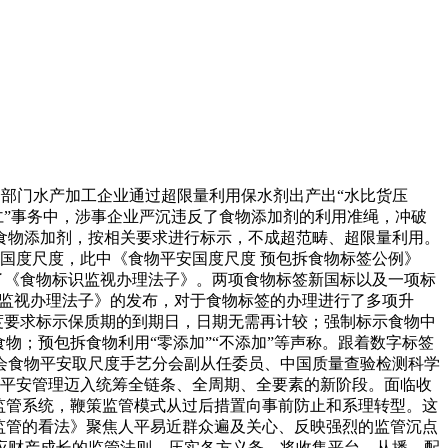
晚会部门水产加工企业通过超限量利用保水剂出产出“水比货压
仁”事务中，涉事企业严沉违反了食物添加剂的利用准绳，冲破
食物添加剂，按相关要求进行标示，不成超范畴、超限量利用。
安国度尺度，此中《食物平安国度尺度 预包拆食物标签公例》
局还发布了《食物标识监视办理法子》。两项食物标签新国标以及一项标
食物标识监视办理法子》的发布，对于食物标签的办理进行了多项升
度要求标示保质期的到期日，日期无需再计较；强制标示食物中
食物；预包拆食物利用“零添加”“不添加”等声称。跟着数字标签
会食物平安取尺度手艺分会副从任委员、中国质量查验检测科学
物平安管理迈入统筹全链条、全周期、全要素的新阶段。面临收
监管系统，鞭策监管模式从过后措置向事前防止和系理转型。这
监管的看法》聚焦人平易近群众遍及关心、反映强烈的监管沉点
应财产成长的监管法则。压实各方义务，将收集平台、从播、配