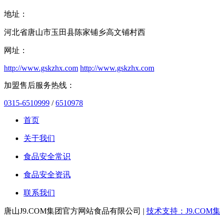
地址：
河北省唐山市玉田县陈家铺乡高文铺村西
网址：
http://www.gskzhx.com
http://www.gskzhx.com
加盟售后服务热线：
0315-6510999
/
6510978
首页
关于我们
食品安全常识
食品安全资讯
联系我们
唐山J9.COM集团官方网站食品有限公司 |
技术支持：J9.COM