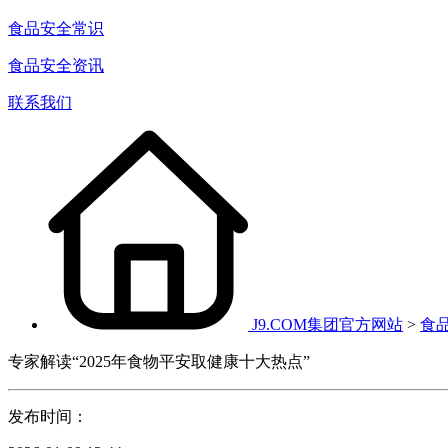
食品安全常识
食品安全资讯
联系我们
J9.COM集团官方网站
>
食
专家解读“2025年食物平安取健康十大热点”
发布时间：