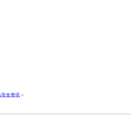
品安全资讯
>