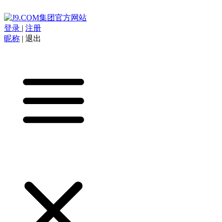
登录
|
注册
昵称
|
退出