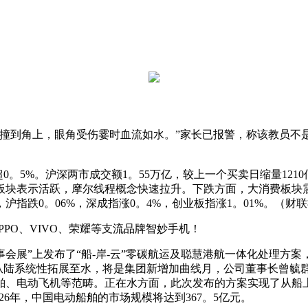
到角上，眼角受伤霎时血流如水。”家长已报警，称该教员不
。5%。沪深两市成交额1。55万亿，较上一个买卖日缩量1210
板块表示活跃，摩尔线程概念快速拉升。下跌方面，大消费板块
指跌0。06%，深成指涨0。4%，创业板指涨1。01%。（财
PO、VIVO、荣耀等支流品牌智妙手机！
国国际海事会展”上发布了“船-岸-云”零碳航运及聪慧港航一体化处
从陆系统性拓展至水，将是集团新增加曲线月，公司董事长曾毓群
舶、电动飞机等范畴。正在水方面，此次发布的方案实现了从船
26年，中国电动船舶的市场规模将达到367。5亿元。