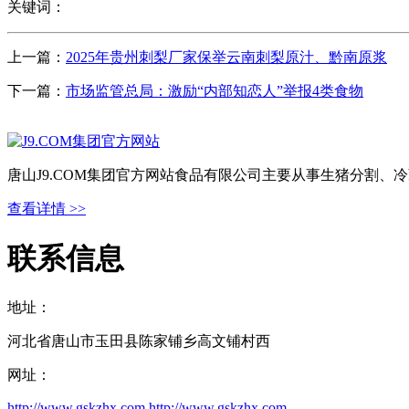
关键词：
上一篇：
2025年贵州刺梨厂家保举云南刺梨原汁、黔南原浆
下一篇：
市场监管总局：激励“内部知恋人”举报4类食物
唐山J9.COM集团官方网站食品有限公司主要从事生猪分割
查看详情 >>
联系信息
地址：
河北省唐山市玉田县陈家铺乡高文铺村西
网址：
http://www.gskzhx.com
http://www.gskzhx.com