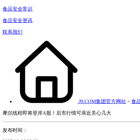
食品安全常识
食品安全资讯
联系我们
J9.COM集团官方网站
>
食
摩尔线程即将登岸A股！后市行情可亲近关心几大
发布时间：