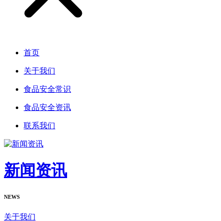
首页
关于我们
食品安全常识
食品安全资讯
联系我们
新闻资讯
NEWS
关于我们