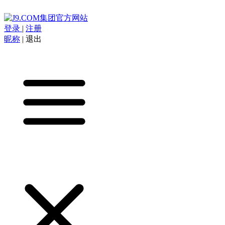
登录
|
注册
昵称
|
退出