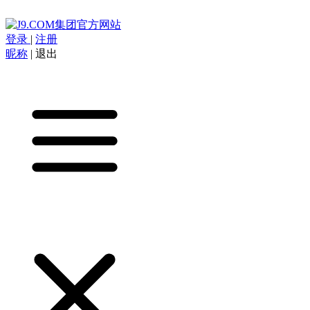
登录
|
注册
昵称
|
退出