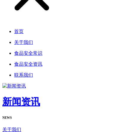
首页
关于我们
食品安全常识
食品安全资讯
联系我们
新闻资讯
NEWS
关于我们