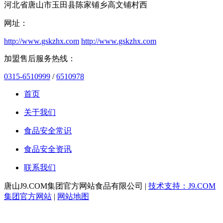
河北省唐山市玉田县陈家铺乡高文铺村西
网址：
http://www.gskzhx.com
http://www.gskzhx.com
加盟售后服务热线：
0315-6510999
/
6510978
首页
关于我们
食品安全常识
食品安全资讯
联系我们
唐山J9.COM集团官方网站食品有限公司 |
技术支持：J9.COM
集团官方网站
|
网站地图