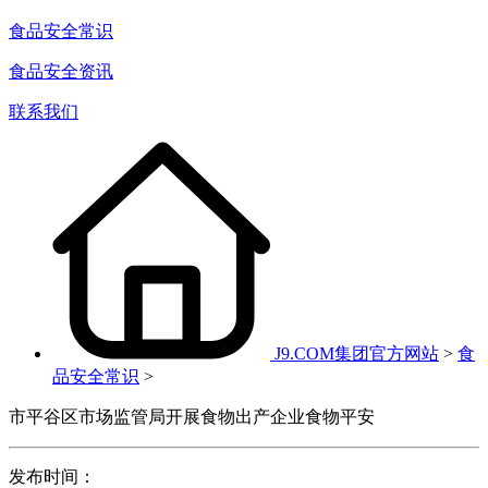
食品安全常识
食品安全资讯
联系我们
J9.COM集团官方网站
>
食
品安全常识
>
市平谷区市场监管局开展食物出产企业食物平安
发布时间：