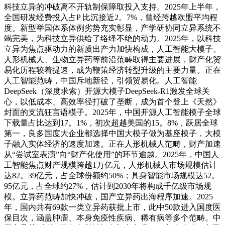
科技立异的冲破离不开轨制保障取投入支持。2025年上半年，
全国研发经费投入占P 比沉接近2。7%，曾经跨越欧盟平均程
度。新型举国体系体例劣势充实彰显，产学研协同立异系统不
竭完美，为科技立异供给了络绎不绝的动力。2025年，以科技
立异为焦点驱动力的新质出产力加快构成，人工智能大模子、
人形机械人、生物立异药等前沿范畴取得主要进展，财产化贸
易化历程较着提速，成为鞭策经济转型升级的主要力量。正在
人工智能范畴，中国斥地新径，引领贸易化。人工智能
DeepSeek（深度求索）开源大模子DeepSeek-R1激发全球关
心，以低成本、高效率径打破了垄断，成为首个登上《天然》
封面的支流狂言语模子。2025年，中国开源人工智能模子全球
下载量占比达到17。1%，初次超越美国的15。8%，跃居全球
第一，良多国度大企业都选择中国大模子做为基座模子，大模
子融入实体经济的速度加速。正在人形机械人范畴，财产加速
从“尝试室表演”向“财产化使用”的环节逾越。2025年，中国人
工智能焦点财产规模跨越1万亿元，人形机械人市场规模估计
达82。39亿元，占全球份额约50%；具身智能市场规模达52。
95亿元，占全球约27%，估计到2030年将构成千亿级市场规
模。立异药范畴加快冲破，国产立异药出海程序加速。2025
年，国内共有69款一类立异药获批上市，此中50款进入国度医
保目次，涵盖肿瘤、本身免疫性疾病、稀有病等多个范畴。中