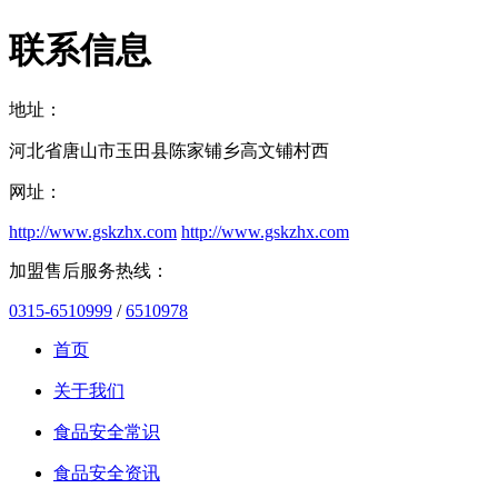
联系信息
地址：
河北省唐山市玉田县陈家铺乡高文铺村西
网址：
http://www.gskzhx.com
http://www.gskzhx.com
加盟售后服务热线：
0315-6510999
/
6510978
首页
关于我们
食品安全常识
食品安全资讯