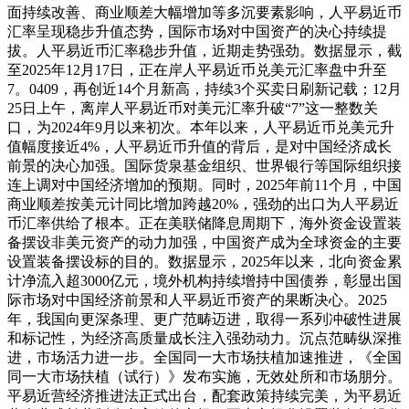
面持续改善、商业顺差大幅增加等多沉要素影响，人平易近币
汇率呈现稳步升值态势，国际市场对中国资产的决心持续提
拔。人平易近币汇率稳步升值，近期走势强劲。数据显示，截
至2025年12月17日，正在岸人平易近币兑美元汇率盘中升至
7。0409，再创近14个月新高，持续3个买卖日刷新记载；12月
25日上午，离岸人平易近币对美元汇率升破“7”这一整数关
口，为2024年9月以来初次。本年以来，人平易近币兑美元升
值幅度接近4%，人平易近币升值的背后，是对中国经济成长
前景的决心加强。国际货泉基金组织、世界银行等国际组织接
连上调对中国经济增加的预期。同时，2025年前11个月，中国
商业顺差按美元计同比增加跨越20%，强劲的出口为人平易近
币汇率供给了根本。正在美联储降息周期下，海外资金设置装
备摆设非美元资产的动力加强，中国资产成为全球资金的主要
设置装备摆设标的目的。数据显示，2025年以来，北向资金累
计净流入超3000亿元，境外机构持续增持中国债券，彰显出国
际市场对中国经济前景和人平易近币资产的果断决心。2025
年，我国向更深条理、更广范畴迈进，取得一系列冲破性进展
和标记性，为经济高质量成长注入强劲动力。沉点范畴纵深推
进，市场活力进一步。全国同一大市场扶植加速推进，《全国
同一大市场扶植（试行）》发布实施，无效处所和市场朋分。
平易近营经济推进法正式出台，配套政策持续完美，为平易近