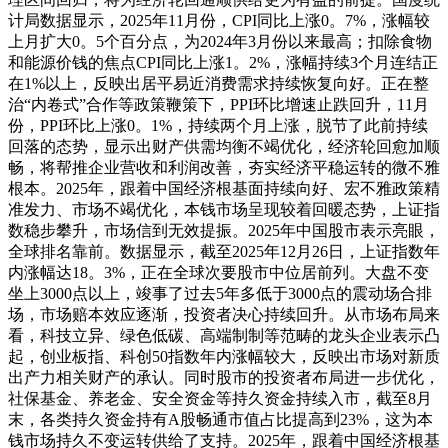
计局数据显示，2025年11月份，CPI同比上涨0。7%，涨幅较
上月扩大0。5个百分点，为2024年3月份以来最高；扣除食物
和能源价钱的焦点CPI同比上涨1。2%，涨幅持续3个月连结正
在1%以上，反映出居平易近消费需求持续恢复向好。正在整
治“内卷式”合作等政策鞭策下，PPI环比增速止跌回升，11月
份，PPI环比上涨0。1%，持续两个月上涨，脱节了此前持续
回落的态势，显示出财产供需均衡不竭优化，经济轮回愈加顺
畅，将帮推企业营收和利润改善，夯实经济平稳运转的微不雅
根本。2025年，跟着中国经济根基面持续向好、宏不雅政策精
准发力、市场不竭优化，本钱市场呈现较着回暖态势，上证指
数稳步攀升，市场信到无效提振。2025年中国股市表示亮眼，
全球排名靠前。数据显示，截至2025年12月26日，上证指数年
内涨幅达18。3%，正在全球次要股市中位居前列。大盘不变
坐上3000点以上，竣事了过去5年多低于3000点的震动场合排
场，市场赔本效应逐渐，投资者决心持续回升。从市场布局来
看，科技立异、绿色低碳、高端制制等范畴的龙头企业表示凸
起，创业板指、科创50指数年内涨幅较大，反映出市场对新质
出产力相关财产的承认。同时股市的投资者布局进一步优化，
社保基金、养老金、安全资金等持久资金持续入市，截至8月
末，各类持久资金持有A股畅通市值占比提高到23%，这为本
钱市场持久不变运转供给了支持。2025年，跟着中国经济根基