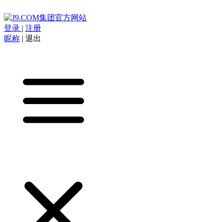
登录
|
注册
昵称
|
退出