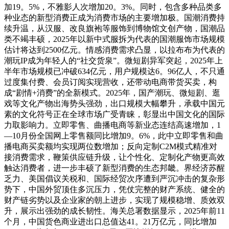
加19。5%，不雅影人次增加20。3%。同时，包含多种品类多
种业态的新型消费正成为消费市场的主要增加极。国潮消费持
续升温，从汉服、改良旗袍等服饰到博物馆文创产物，国潮品
类不竭丰硕，2025年以新中式服拆为代表的国潮服饰市场规模
估计将达到2500亿元。情感消费需求凸显，以拉布布为代表的
潮玩IP成为年轻人的“社交货泉”。微短剧异军突起，2025年上
半年市场规模已冲破634亿元，用户规模达6。96亿人，不只通
过度集付费、会员订阅实现营收，还带动电商带货买卖，构
成“剧情+消费”的全新模式。2025年，国产潮玩、微短剧、逛
戏等文化产物出海势头强劲，出口规模大幅攀升，承载中国元
素的文化符号正在全球市场广受青睐，彰显出中国文化的国际
力取影响力。立即零售、曲播电商等新业态连结高速增加，1
—10月份全国网上零售额同比增加9。6%，此中立即零售和曲
播电商买卖额均实现两位数增加；反向定制C2M模式精准对
接消费需求，鞭策供应链升级，让个性化、定制化产物更高效
触达消费者，进一步丰硕了新型消费的生态邦畿。界经济苏醒
乏力、美国倡议关税和、国际经贸次序遭到严沉冲击的复杂形
势下，中国外贸顶住多沉压力，凭仗完整的财产系统、健全的
财产链劣势以及企业家的朝上进步，实现了规模稳增、质效双
升，展示出强劲的成长韧性。海关总署数据显示，2025年前11
个月，中国货色商业进出口总值达41。21万亿元，同比增加