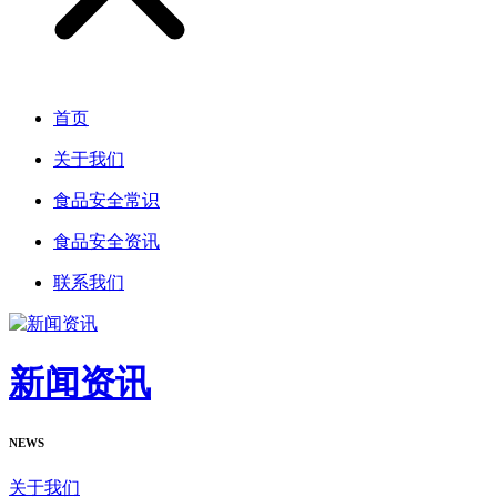
首页
关于我们
食品安全常识
食品安全资讯
联系我们
新闻资讯
NEWS
关于我们