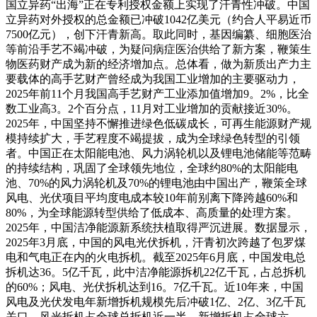
国立异药“出海”正在专利授权金额上实现了汗青性冲破。中国
立异药对外授权的总金额已冲破1042亿美元（约合人平易近币
7500亿元），创下汗青新高。取此同时，基因编纂、细胞医治
等前沿手艺不竭冲破，为疑问病症医治供给了新方案，鞭策生
物医药财产成为新的经济增加点。总体看，做为新质出产力主
要载体的高手艺财产曾经成为我国工业增加的主要驱动力，
2025年前11个月我国高手艺财产工业添加值增加9。2%，比全
数工业高3。2个百分点，11月对工业增加的贡献接近30%。
2025年，中国坚持不懈推进绿色低碳成长，可再生能源财产规
模持续扩大，手艺程度不竭提拔，成为全球绿色转型的引领
者。中国正在太阳能电池、风力涡轮机以及锂电池储能等范畴
的持续结构，巩固了全球领先地位，全球约80%的太阳能电
池、70%的风力涡轮机及70%的锂电池由中国出产，鞭策全球
风电、光伏项目平均度电成本较10年前别离下降跨越60%和
80%，为全球能源转型供给了低成本、高质量的处理方案。
2025年，中国洁净能源新系统扶植取得严沉进展。数据显示，
2025年3月底，中国的风电光伏拆机，汗青初次跨越了包罗煤
电和气电正在内的火电拆机。截至2025年6月底，中国发电总
拆机达36。5亿千瓦，此中洁净能源拆机22亿千瓦，占总拆机
的60%；风电、光伏拆机达到16。7亿千瓦。近10年来，中国
风电及光伏发电年新增拆机规模先后冲破1亿、2亿、3亿千瓦
关口，风光拆机占全球总拆机近一半，新增拆机占全球六