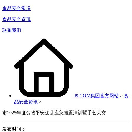
食品安全常识
食品安全资讯
联系我们
J9.COM集团官方网站
>
食
品安全资讯
>
市2025年度食物平安变乱应急措置演训暨手艺大交
发布时间：