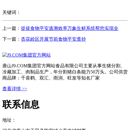
关键词：
上一篇：
提拔食物平安逃溯效率万象生鲜系统帮您实现全
下一篇：
杏花岭区开展节前食物平安查抄
唐山J9.COM集团官方网站食品有限公司主要从事生猪分割、
冷藏加工、肉制品生产，年分割猪白条能力50万头。公司供货
商品牌：千喜鹤、双汇、雨润、旺发等知名厂家
查看详情 >>
联系信息
地址：