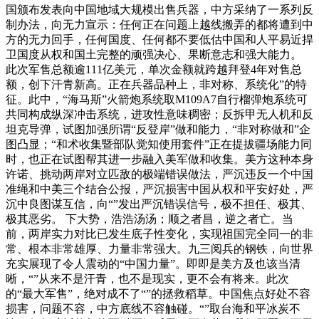
国颁布发表向中国地域大规模出售兵器，中方采纳了一系列反
制办法，向无力宣示：任何正在问题上越线搬弄的都将遭到中
方的无力回手，任何国度、任何都不要低估中国和人平易近捍
卫国度从权和国土完整的顽强决心、果断意志和强大能力。
此次军售总额逾111亿美元，单次金额就跨越拜登4年对售总
额，创下汗青新高。正在兵器品种上，非对称、系统化”的特
征。此中，“海马斯”火箭炮系统取M109A7自行榴弹炮系统可
共同构成纵深冲击系统，进攻性意味稠密；反拆甲无人机和反
坦克导弹，试图加强所谓“反登岸”做和能力，“非对称做和”企
图凸显；“和术收集暨部队觉知使用套件”正在提拔疆场能力同
时，也正在试图帮其进一步融入美军做和收集。美方这种本身
许诺、挑动两岸对立匹敌的极端错误做法，严沉违反一个中国
准绳和中美三个结合公报，严沉损害中国从权和平安好处，严
沉中良图谋互信，向“”发出严沉错误信号，极不担任、极其、
极其恶劣。 下大势，浩浩汤汤；顺之者昌，逆之者亡。当
前，两岸实力对比已发生底子性变化，实现祖国完全同一的非
常、根本非常雄厚、力量非常强大。九三阅兵的钢铁，向世界
充实展现了令人震动的“中国力量”。即即是美方及也该当清
晰，“”从来不是汗青，也不是现实，更不会有将来。此次
的“最大军售”，绝对成不了“”的拯救稻草。中国焦点好处不容
损害，问题不容，中方底线不容触碰。“”取台海和平冰炭不