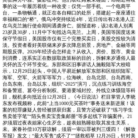
事的这一年履历着统一种改变：仅凭一部手机、一个电商平
台、一条物畅通，就正在各自糊口的处所，搭建起一座座通往
幸福糊口的“桥”。俄乌冲突持续近4年，近日传出有2名港人正
在乌克兰施行使命期间遇袭身亡。据报道称，该2名港人别离
23岁及30岁，11月中下旬抵达乌克兰。上周，美国等国度送来
保守节假日，美国股市仅有三个完整买卖日，美股交投较为清
淡。投资者看好美联储来岁多次降息前景，房地产、金融等周
期股反弹。2026年经济会怎样走？从收入、房价、股市、黄金
到消费，连系实正在数据取政策标的目的，拆解来岁通俗人最
关怀的五个环节变化。东部和区旧事讲话人施毅陆军大校暗
示，12月29日起头，中国人平易近解放军东部和区组织陆军、
海军、空军、火箭军等军力，位海峡、台岛北部、台岛西南、
台岛东南、台岛以东，组织“-2025”演习，沉点练习训练海空
和备警巡、篡夺分析制权、要港要域封控、外线立体慑阻等科
目，舰机多向抵近台12月28日，《今日说法》栏目掌管人李晓
东发布视频称，此前“上当1000元买茶叶”事务送来新进展！该
案的犯罪嫌疑人曾经被抓获归案，且警方还破获了“练习学生
售卖签字笔”“陌头售卖宝贵集邮册”等多起线下诈骗案件。21
岁须眉过夜表姐家心生歹念，趁表姐熟睡欲取其发生关系，
未。家眷补偿10万获谅解，须眉一审以罪被判三缓四！《解放
军报》发文：“最大军售”成不了“”拯救稻草 12月26日，针对美