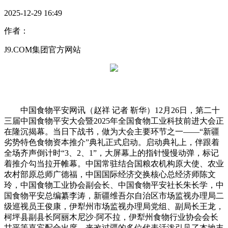
2025-12-29 16:49
作者：
J9.COM集团官方网站
中国食物平安网讯（赵祥 记者 靳华）12月26日，第二十
三届中国食物平安大会暨2025年全国食物工业科技前进大会正
在隆沉揭幕。当日下战书，做为大会主要环节之一——“新疆
劣势特色食物资本推介”典礼正式启动。启动典礼上，伴跟着
全场齐声倒计时“3、2、1”，大屏幕上的指针慢慢动弹，标记
着推介勾当拉开帷幕。中国常驻结合国粮农机构原大使、农业
农村部原总师广德福，中国国际经济交换核心总经济师陈文
玲，中国食物工业协会副会长、中国食物平安社长朱长学，中
国食物平安总编纂李涛，新疆维吾尔自治区市场监视办理局二
级巡视员王俊康，伊犁州市场监视办理局党组、副局长王龙，
柯坪县副县长阿丽木尼沙·阿不拉，伊犁州食物行业协会会长
甘平等嘉宾配合出席。来改过疆的多位代表活泼引见了本地丰