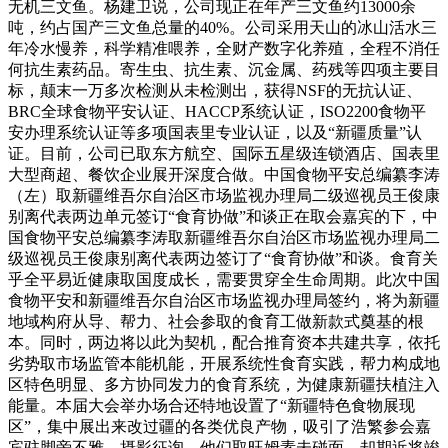
无机三文鱼。杨建卫说，公司现正在年产三文鱼约13000余
吨，约占国产三文鱼总量的40%。公司采用天山的冰山活水三
年冷水慢养，科学精准喂养，全财产数字化养殖，全程不消任
何抗生素药品。寄生虫、抗生素、沉金属、药残等四项主要目
标，颠末一万多次检测从未检测出，获得NSF的无抗认证、
BRC全球食物平安认证、HACCP系统认证，ISO2200食物平
安办理系统认证等多项国表里专业认证，以及“新疆质量”认
证。目前，公司已取东方航空、国际五星级连锁酒店、国表里
大型商超、餐饮企业展开深度合做。中国食物平安总编纂李涛
（左）取新疆维吾尔自治区市场监视办理局二级巡视员王俊康
别离代表两边单元签订“食育协做”和谈正在取会嘉宾的下，中
国食物平安总编纂李涛取新疆维吾尔自治区市场监视办理局二
级巡视员王俊康别离代表两边签订了“食育协做”和谈。食育关
乎全平易近健康取国度成长，需要贯穿全生命周期。此次中国
食物平安和新疆维吾尔自治区市场监视办理局签约，将为新疆
地域构府从导、帮力、社会参取的食育工做新款式奠基的根
本。同时，两边将以此为契机，配合推育资本共建共享，依托
劣势取市场监管本能机能，开展系统性食育实践，帮力构成地
区特色明显、多方协同发力的食育系统，为健康新疆扶植注入
能量。本届大会举办场合还特地设置了“新疆特色食物展现
区”，集中展出来改过疆的各类优良产物，吸引了浩繁参会嘉
宾驻脚旁不雅、摄影征询。他们取旺姆素未碰面，却期近将竣