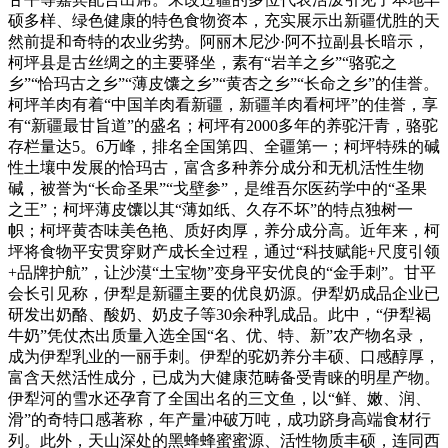
硕多样、绿色健康的特色食物资本，充实展示出新疆优胜的天
然前提和奇特的农业劣势。阿丽木尼沙·阿不拉副县长暗示，
柯坪县是古丝绸之的主要驿坐，素有“岩羊之乡”“骆驼之
乡”“恰玛古之乡”“薄皮馕之乡”“黄杏之乡”“长命之乡”的佳誉。
柯坪羊肉有着“中国羊肉看新疆，新疆羊肉看柯坪”的佳誉，享
有“新疆最甘旨道”的盛名；柯坪有2000多年的养驼汗青，骆驼
存栏量达5。6万峰，排名全国第四、全疆第一；柯坪特殊的碱
性土壤中发展的恰玛古，富含多种养分成分和无机活性生物
碱，被誉为“长命圣果”“戈壁参”，是维吾尔医药学中的“圣果
之王”；柯坪薄皮馕以其“薄如纸、久存不坏”的特点独树一
帜；柯坪黄杏味美色艳、质好肉厚，养分成分高。近年来，柯
坪将食物平安贯穿财产成长全过程，通过“科技赋能+尺度引领
+品牌护航”，让沙漠“土宝物”变身平安优良的“金手刺”。甘平
会长引见称，伊犁是新疆主要的优良奶源。伊犁奶成品企业已
研发出奶酪、酸奶、奶皮子等30余种乳成品。此中，“伊犁褐
牛奶”凭仗杰出质量入选全国“名、优、特、新”农产物名录，
成为伊犁乳业的一丽手刺。伊犁的驼奶养分丰硕、口感醇厚，
富含天然活性成分，已成为大健康范畴备受青睐的明星产物。
伊犁河的雪水还孕育了全国出名的三文鱼，以“鲜、嫩、润、
滑”的奇特口感著称，年产量冲破万吨，成功跻身高端食材行
列。此外，天山深处的黑蜂蜂蜜蜜源、活性物质丰硕，连同西