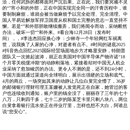
洽，任何武拆的都将面对严沉后果。正在此，我们要冥顽不灵
的“”宵小和的外部，正在中国实现完全同一的汗青历程中，谁
要制制麻烦，谁就会被当做麻烦予以完全处理、完全清理。中
国人平易近解放军捍卫国度从权和国土完整的意志一直坚持不
懈。若是“”和外部胆敢继续搬弄，我们将闻令而动，采纳断然
办法，破坏一切“”和外来。#看台海12月28日（发布时
间），，#李连杰回应换心净 ：少林寺一个年轻网红车祸离
世，说我换了人家的心净，对逝者有点不。#时间的谜底2025
#抖音热点回忆2025国际经贸场面地步方才略显安静，特朗普
团队又一次掀起波涛，就正在美国对中国半导体产物许诺“18
个月零关税缓冲期”的动静刚落地，紧接着却对中国无人机企
业采纳了愈加峻厉的办法。更令人不测的是，还不到24小时，
中国方面就通过渠道向全球明白，展示出强硬的立场和底气。
4月的商丘，一场突如其来的动静让几位白叟完全懵了，36岁
的邮储银行理财司理王某姗被人发觉死正在自家，她管过的客
户也连续收到通知，账户里的钱全没了，丽丽存了三年的七十
八万，只剩四千多，七十二岁的陈某芝卡里只剩八块八，两位
白叟拿着银行流水坐正在停业厅里，怎样也想不大白，阿谁总
说“您安心”。