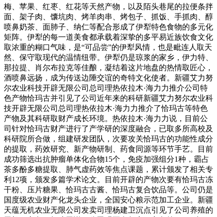
梅、苹果、红枣、红花等天然产物，以及陌头巷尾的拉便条拌
面、架子肉、馕坑肉、烤羊肉串、烤包子、抓饭、手抓肉、醇
喷鼻奶茶、面肺子、纳仁等配合形成了伊犁特色食物的多元化
矩阵。伊犁的每一道美食都承载着深挚的多平易近族饮食文化
取浓重的糊口气味，是“可品尝”的伊犁风情，也是毗连人取天
然、保守取现代的温情纽带。伊犁仍是琼浆的家乡，伊力特、
那拉提、肖尔布拉克等佳酿，凝结着这片地盘的热情取匠心，
酒喷鼻远扬，成为传送边陲交谊的奇特文化使者。新疆艾力努
尔农业科技开辟无限公司总司理热依拉木·海力力推介公司特
色产物恰玛古并引见了公司近年来的科研新疆艾力努尔农业科
技开辟无限公司总司理热依拉木·海力力推介了恰玛古等特色
产物及其科研取财产成长环境。热依拉木·海力力说，目前公
司针对恰玛古财产进行了产学研的深度融合，已取多所高校及
科研院所合做，组建研发团队，次要攻关恰玛古的功能性成分
的提取，药效研究、新产物研制、药食同源等环节手艺。目前
成功筛选出抗肿瘤单体化合物15个，免疫加强组分1种，霸占
茶多酚多糖提取、肺气虚药效等焦点课题，累计颁发了相关专
利12项，颁发多篇学术论文。目前开辟的产物次要有恰玛古冻
干粉、压片糖果、恰玛古古酱、恰玛古复合饮品等。公司仍是
国度级农业财产化龙头企业，全国安心粮示范加工企业。新疆
天蕴无机农业无限公司发卖司理杨建卫沉点引见了公司养殖的