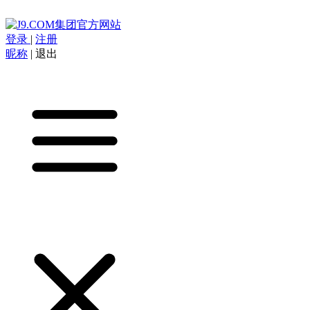
登录
|
注册
昵称
|
退出