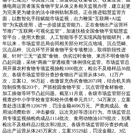
播电商运营者落实食物平安从体义务相关监视办理，建立起更
为完美更为健全的法令律例轨制系统。正在推进聪慧监管方
面，以数智化手段赋能市场监视，出力鞭策“互联网+AI监
管”为实践使用，进一步提拔监管能力。正在食物出产运营环
节推广“互联网+可视化监管”，加速扶植全国食物平安聪慧监
管平台，使用大数据、人工智能等手艺实现风险智能研判，本
年以来，市场监管总局会同相关部分对沉点地域、沉点范畴、
沉点品种、沉点环节开展食物平安专项整治，取得阶段性进
展。针对“三无”“盗窟”食物、伪劣过时食物、来历不明食物等
凸起问题，采纳“两曲”“穿透核查”体例强化监管。市场监管总
局开展农村食物专项监视抽检1000批次，检出不及格样品36批
次。各级市场监管部分查抄食物出产运营从体349。12万户
次，立案12。96万起，收缴冒充伪劣食物2071吨，结合机关捣
毁制假售假203个。严抓校园食物平安，沉点管理食材验收、
加工操做等环节凸起问题。截至11月底，各级市场监管部分监
视查抄中小学学校食堂和校外供餐单元共57。54万家次，立案
查处违法案件12067件，罚没金额4696万元。严查肉成品、食
用油消费欺诈，冲击掺假、以次充好等违法行为。市场监管总
局专项监视抽检肉成品1114批次、食用动物油1079批次，别离
检出不及格样品22批次和2批次。各级市场监管部分查抄肉成
品出产运营从体245万家次，立案35529起，罚没金额2。3亿