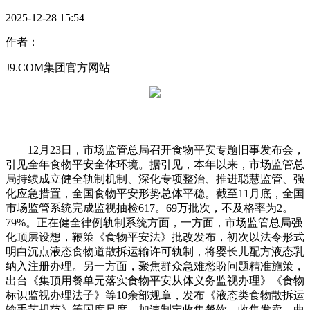
2025-12-28 15:54
作者：
J9.COM集团官方网站
12月23日，市场监管总局召开食物平安专题旧事发布会，
引见全年食物平安全体环境。据引见，本年以来，市场监管总
局持续成立健全轨制机制、深化专项整治、推进聪慧监管、强
化应急措置，全国食物平安形势总体平稳。截至11月底，全国
市场监管系统完成监视抽检617。69万批次，不及格率为2。
79%。正在健全律例轨制系统方面，一方面，市场监管总局强
化顶层设想，鞭策《食物平安法》批改发布，初次以法令形式
明白沉点液态食物道散拆运输许可轨制，将婴长儿配方液态乳
纳入注册办理。另一方面，聚焦群众急难愁盼问题精准施策，
出台《集顶用餐单元落实食物平安从体义务监视办理》《食物
标识监视办理法子》等10余部规章，发布《液态类食物散拆运
输手艺规范》等国度尺度，加速制定收集餐饮、收集发卖、曲