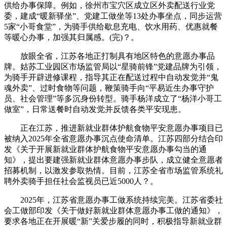
供给办事保障。例如，徐州市宝穴区成立区外卖配送行业党
委，建成“暖新驿坐”、党建工做坐等13处办事坐点，同步运营
5家“小哥食堂”，为骑手供给歇息充电、饮水用药、优惠就餐
等暖心办事，加强其归属感。(完)？。
放眼全省，江苏各地正打制具有地区特色的意愿办事品
牌。姑苏工业园区市场监管局以“星骑前锋”党建品牌为引领，
为骑手开辟进修课程，指导其正在配送过程中自动发觉并“鬼
魂外卖”、过时食物等问题，鞭策骑手向“平易近生办事守护
员、社会管理”等多沉身份转型。骑手杨洋成立了“杨洋小哥工
做室”，日常送餐时自动发觉并反馈各类平安现患。
正在江苏，推进新就业群体护航食物平安意愿办事项目已
被纳入2025年全省意愿办事沉点使命清单。江苏四部分结合印
发《关于开展新就业群体护航食物平安意愿办事勾当的通
知》，提出要建强新就业群体意愿办事步队，成立健全意愿者
招募机制，以激发参取热情。目前，江苏全省市场监管系统礼
聘外卖骑手担任社会监视员已近5000人？。
2025年，江苏省意愿办事工做系统持续完美。江苏省委社
会工做部印发《关于做好新就业群体意愿办事工做的通知》，
要求各地正在开展暖“新”关爱步履的同时，积极指导新就业群