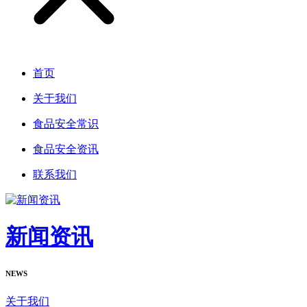
首页
关于我们
食品安全常识
食品安全资讯
联系我们
新闻资讯
NEWS
关于我们