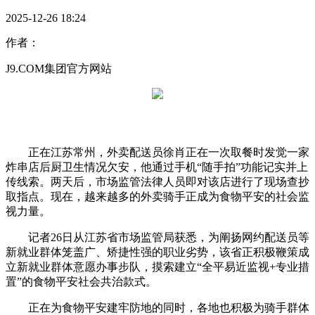
2025-12-26 18:24
作者：
J9.COM集团官方网站
正在江苏常州，外卖配送员徐肖正在一次取餐时发觉一家
炸串店后厨卫生情况欠安，他通过手机“随手拍”功能记实并上
传线索。两天后，市场监管法律人员即对该店进行了现场查抄
取指点。现在，越来越多的外卖骑手正成为食物平安的社会监
视力量。
记者26日从江苏省市场监管局获悉，为阐扬网约配送员等
新就业群体笼盖广、矫捷性强的职业劣势，该省正积极鞭策成
立新就业群体意愿办事步队，摸索建立“全平易近监视+专业措
置”的食物平安社会共治款式。
正在为食物平安建牢防地的同时，各地也积极为骑手群体