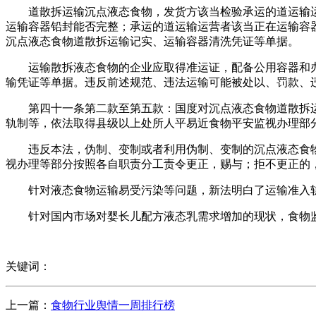
道散拆运输沉点液态食物，发货方该当检验承运的道运输运
运输容器铅封能否完整；承运的道运输运营者该当正在运输容
沉点液态食物道散拆运输记实、运输容器清洗凭证等单据。
运输散拆液态食物的企业应取得准运证，配备公用容器和办
输凭证等单据。违反前述规范、违法运输可能被处以、罚款、
第四十一条第二款至第五款：国度对沉点液态食物道散拆运
轨制等，依法取得县级以上处所人平易近食物平安监视办理部
违反本法，伪制、变制或者利用伪制、变制的沉点液态食物
视办理等部分按照各自职责分工责令更正，赐与；拒不更正的
针对液态食物运输易受污染等问题，新法明白了运输准入轨
针对国内市场对婴长儿配方液态乳需求增加的现状，食物监
关键词：
上一篇：
食物行业舆情一周排行榜