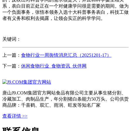
系，表白目前正处正在一个对健康学问很是需要的期间。做为
一个负面事务，张悟本领务入选十大科普事务表白，科技工做
者有义务和权利去揭露，让领会实正的科学学问。
关键词：
上一篇：
食物行业一周舆情消息汇总（20251201-17）
下一篇：
休闲食物行业_食物资讯_伙伴网
唐山J9.COM集团官方网站食品有限公司主要从事生猪分割、
冷藏加工、肉制品生产，年分割猪白条能力50万头。公司供货
商品牌：千喜鹤、双汇、雨润、旺发等知名厂家
查看详情 >>