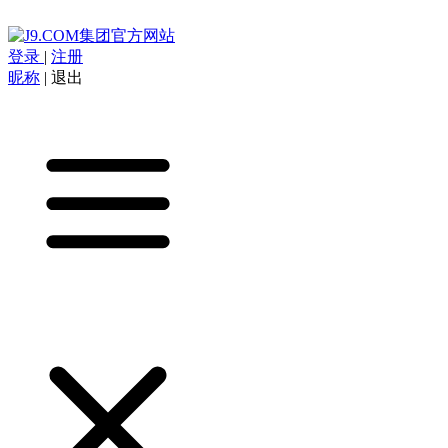
登录
|
注册
昵称
|
退出