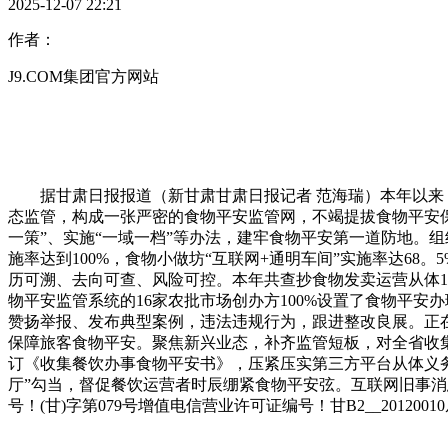
2025-12-07 22:21
作者：
J9.COM集团官方网站
据甘肃日报报道（新甘肃甘肃日报记者 范海瑞）本年以来，
态监管，构成一张严密的食物平安监管网，不竭提拔食物平安
一策”、实施“一域一档”等办法，建牢食物平安第一道防地。组
施率达到100%，食物小做坊“互联网+通明车间”实施率达6
历可溯、去向可查、风险可控。本年共查抄食物发卖运营从体1
物平安监管系统的16家农批市场创办方100%设置了食物平
赞扬举报、发布典型案例，违法违规行为，跟进整改良展。正
保障旅客食物平安。聚焦新兴业态，补齐监管短板，对全省收
订《收集餐饮办事食物平安书》，压紧压实第三方平台从体义
厅”勾当，督促餐饮运营者时辰绷紧食物平安弦。互联网旧事消息办事许可证
号！(甘)字第079号增值电信营业许可证编号！甘B2__20