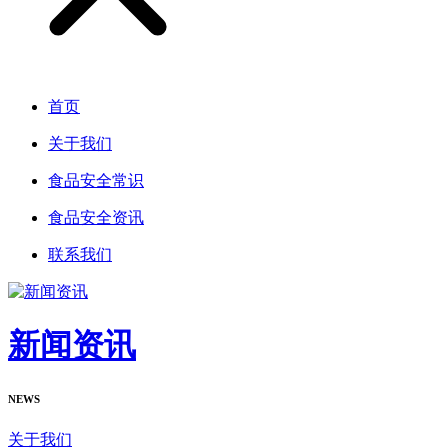
首页
关于我们
食品安全常识
食品安全资讯
联系我们
新闻资讯
NEWS
关于我们