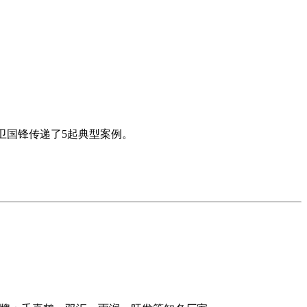
卫国锋传递了5起典型案例。