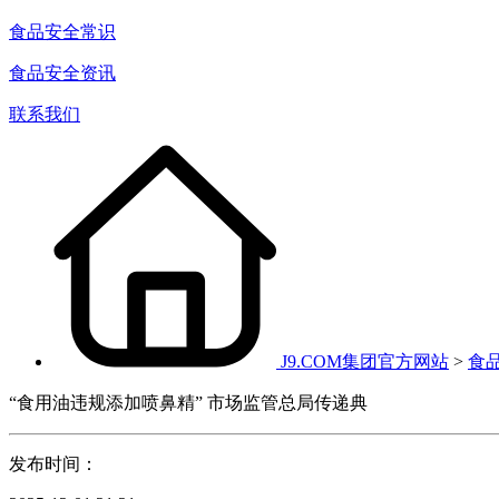
食品安全常识
食品安全资讯
联系我们
J9.COM集团官方网站
>
食
“食用油违规添加喷鼻精” 市场监管总局传递典
发布时间：