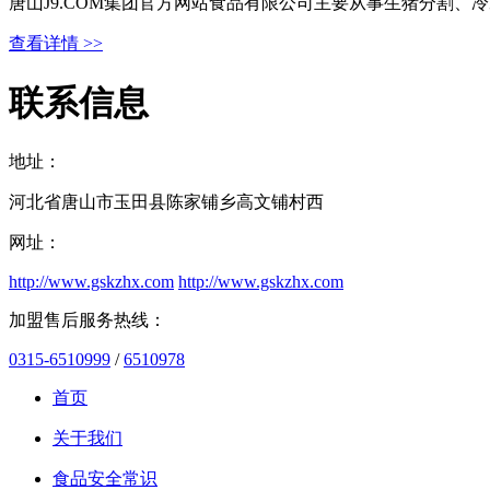
唐山J9.COM集团官方网站食品有限公司主要从事生猪分割
查看详情 >>
联系信息
地址：
河北省唐山市玉田县陈家铺乡高文铺村西
网址：
http://www.gskzhx.com
http://www.gskzhx.com
加盟售后服务热线：
0315-6510999
/
6510978
首页
关于我们
食品安全常识