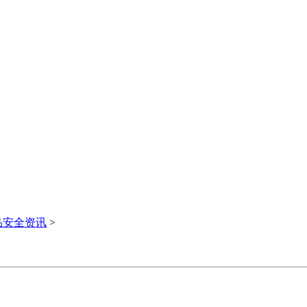
品安全资讯
>