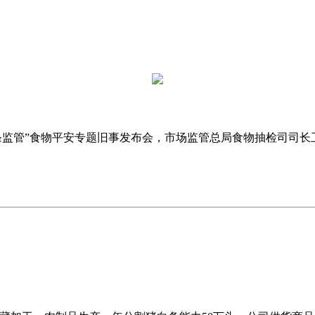
条监管”食物平安专题旧事发布会，市场监管总局食物抽检司司长