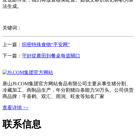
法生成。
关键词：
上一篇：
织密特殊食物“平安网”
下一篇：
守好從農田到餐桌每道關口
唐山J9.COM集团官方网站食品有限公司主要从事生猪分割、
冷藏加工、肉制品生产，年分割猪白条能力50万头。公司供货
商品牌：千喜鹤、双汇、雨润、旺发等知名厂家
查看详情 >>
联系信息