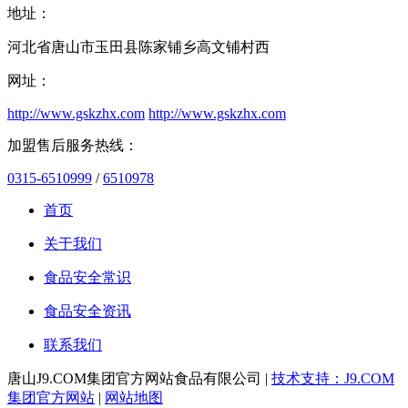
地址：
河北省唐山市玉田县陈家铺乡高文铺村西
网址：
http://www.gskzhx.com
http://www.gskzhx.com
加盟售后服务热线：
0315-6510999
/
6510978
首页
关于我们
食品安全常识
食品安全资讯
联系我们
唐山J9.COM集团官方网站食品有限公司 |
技术支持：J9.COM
集团官方网站
|
网站地图