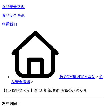
食品安全常识
食品安全资讯
联系我们
J9.COM集团官方网站
>
食
品安全资讯
>
【12315赞扬公示】新 华 都新增5件赞扬公示涉及食
发布时间：