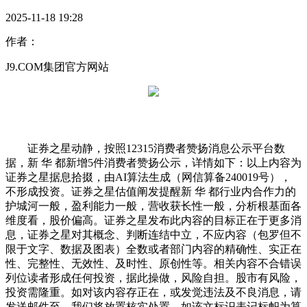
2025-11-18 19:28
作者：
J9.COM集团官方网站
证券之星动静，按照12315消费者赞扬消息公示平台数
据，新 华 都新增5件消费者赞扬公示，详情如下：以上内容为
证券之星据息拾掇，由AI算法生成（网信算备240019号），
不形成投资。证券之星估值阐发提醒新 华 都行业内合作力的
护城河一般，盈利能力一般，营收获长性一般，分析根基面各
维度看，股价偏高。证券之星发布此内容的目标正在于更多消
息，证券之星对其概念、判断连结中立，不应内容（包罗但不
限于文字、数据及图表）全数或者部门内容的精确性、实正在
性、完整性、无效性、及时性、原创性等。相关内容不合错误
列位读者形成任何投资，据此操做，风险自担。股市有风险，
投资需隆重。如对该内容存正在，或发觉违法及不良消息，请
发送邮件至，我们将放置核实处置。如该文标识表记标帜为算