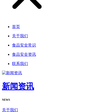
首页
关于我们
食品安全常识
食品安全资讯
联系我们
新闻资讯
NEWS
关于我们