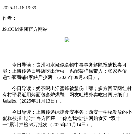
2025-11-16 19:39
作者：
J9.COM集团官方网站
今日导读：贵州习水疑似食物中毒事务解除报酬投毒可
能；上海传递日料店吃出活虫：系配菜柠檬带入；张家界传
递“5家商铺4家缺斤少两”（2025年09月23日）。
今日导读：奶茶喝出活蜜蜂被蜇伤上颚；多方回应网红村
有村平易近用烤面包窑炉烘鞋；网友吐槽外卖吃出两张纸 门
店回应（2025年11月13日）。
今日导读：上海传递绿捷食安事务；西安一学校发放的小
蛋糕被指“过时” 各方回应；“你点我检”护网购食安 “双十
一”累计抽检59万批次（2025年11月14日）。