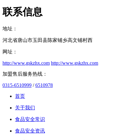
联系信息
地址：
河北省唐山市玉田县陈家铺乡高文铺村西
网址：
http://www.gskzhx.com
http://www.gskzhx.com
加盟售后服务热线：
0315-6510999
/
6510978
首页
关于我们
食品安全常识
食品安全资讯