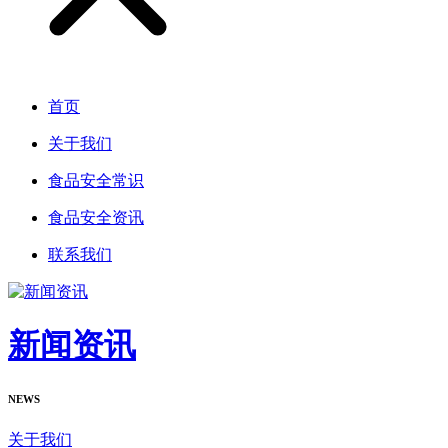
首页
关于我们
食品安全常识
食品安全资讯
联系我们
新闻资讯
NEWS
关于我们