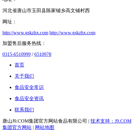
河北省唐山市玉田县陈家铺乡高文铺村西
网址：
http://www.gskzhx.com
http://www.gskzhx.com
加盟售后服务热线：
0315-6510999
/
6510978
首页
关于我们
食品安全常识
食品安全资讯
联系我们
唐山J9.COM集团官方网站食品有限公司 |
技术支持：J9.COM
集团官方网站
|
网站地图