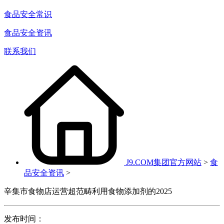
食品安全常识
食品安全资讯
联系我们
J9.COM集团官方网站
>
食
品安全资讯
>
辛集市食物店运营超范畴利用食物添加剂的2025
发布时间：