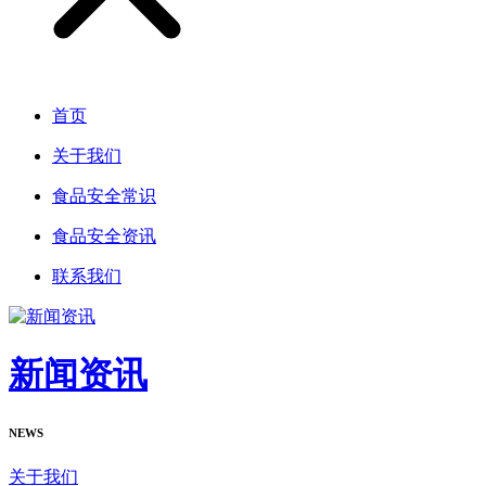
首页
关于我们
食品安全常识
食品安全资讯
联系我们
新闻资讯
NEWS
关于我们