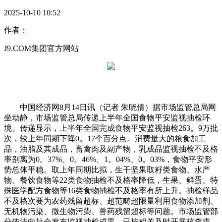
2025-10-10 10:52
作者：
J9.COM集团官方网站
中国经济网8月14日讯（记者 朱晓倩）据市场监管总局网
坐动静，市场监管总局传递上半年全国食物平安监视抽检环
境。传递显示，上半年全国完成食物平安监视抽检263。9万批
次，较上年同期下降0。17个百分点。消费量大的粮食加工
品，油脂及其成品，畜禽肉及副产物，乳成品监视抽检不及格
率别离为0。37%、0。46%、1。04%、0。03%，食物平安形
势总体平稳。取上年同期比拟，生干坚果取籽类食物、水产
物、餐饮食物等22类食物抽检不及格率降低，生果、鲜蛋、特
殊医学配方食物等16类食物抽检不及格率有所上升。抽检样品
不及格次要为农药残留超标、超范畴超限量利用食物添加剂、
无机物污染、微生物污染、兽药残留超标等问题。市场监管部
分依法向社会发布监视抽检成果，已按相关及时开展核查措