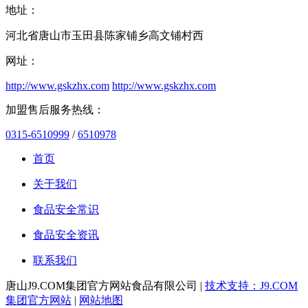
地址：
河北省唐山市玉田县陈家铺乡高文铺村西
网址：
http://www.gskzhx.com
http://www.gskzhx.com
加盟售后服务热线：
0315-6510999
/
6510978
首页
关于我们
食品安全常识
食品安全资讯
联系我们
唐山J9.COM集团官方网站食品有限公司 |
技术支持：J9.COM
集团官方网站
|
网站地图