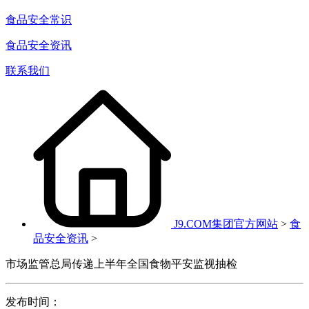
食品安全常识
食品安全资讯
联系我们
J9.COM集团官方网站
>
食
品安全资讯
>
市场监管总局传递上半年全国食物平安监视抽检
发布时间：