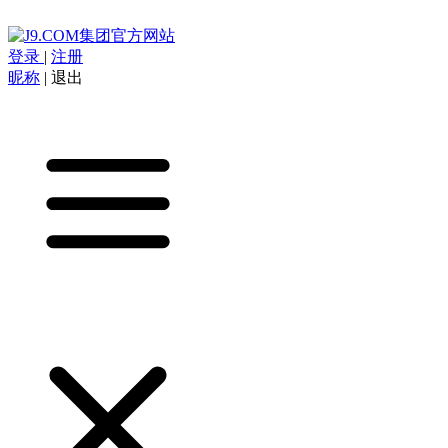
登录
|
注册
昵称
|
退出