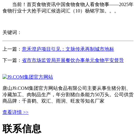
当前！首页食物资讯中国食物食物人看食物事——2025年
食物行业十大抢手词汇候选词汇（10）杨铭宇加。。。
关键词：
上一篇：
意禾澄庐项目引见：文脉传承再制城市地标
下一篇：
省市市场监管局开展餐饮办事单元食物平安督导
唐山J9.COM集团官方网站食品有限公司主要从事生猪分割、
冷藏加工、肉制品生产，年分割猪白条能力50万头。公司供货
商品牌：千喜鹤、双汇、雨润、旺发等知名厂家
查看详情 >>
联系信息