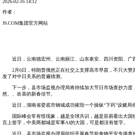
2026-02-16 14:12
作者：
J9.COM集团官方网站
近日，云南德宏州、云南丽江、山东泰安、四川资阳、广西
2月6日，特朗普俄然正在社交上支撑高市早苗，不只大赞其
发了对中日关系的普遍猜测。
下一步，县市场监视办理局将持续加大节日市场查抄力度，
然、、欢喜的新春佳节。
近日，湖南省娄底市钢城成功摧毁一个操纵“下药”设赌局诈
国际峰会常有怪现象，越是全球共识，越是容易看出大国线号
言上签字，中美两都城是军事AI的大国，可是都没有签字。
近日，县市场监视办理局组织开展春节前食物平安专项查抄