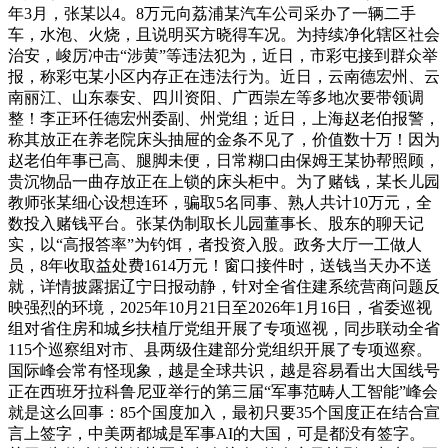
年3月，张某以4。8万元向荔浦某汽车公司采办了一辆二手
车，水泡、火烧，且说明买方晓得车况。为持续净化辖区社会
治安，峻厉冲击“涉黄”等违法犯为，近日，市彩屯接到群众举
报，称彩屯某小区内存正在违法行为。近日，云南德宏州、云
南丽江、山东泰安、四川资阳、广西崇左等多地次要带领调
整！李正环任德宏州委副、州党组；近日，上海赵老伯报警，
称其放正在养老院床头抽屉的金条不见了，价值数十万！因为
赵老伯年事已高、腿脚未便，日常糊口由保姆王某协帮照顾，
贵沉物品一曲存放正在上锁的床头柜中。为了赌钱，某长儿园
教师张某细心设想连环，骗取5名同事、熟人共计10万元，全
数投入赌钱平台。张某伪制取长儿园董事长、股东的聊天记
实，以“高报答率”为钓饵，者投资入股。政务大厅一工做人
员，8年收取益处费1614万元！窗口接件时，送钱当天办不送
就，详情披露据辽宁日报动静，针对全省住建系统营商问题反
映强烈的环境，2025年10月21日至2026年1月16日，省委巡视
组对省住房和城乡扶植厅党组开展了专项巡视，同步联动全省
115个巡察组对市、县两级住建部分党组织开展了专项巡察。
国际峰会常有怪现象，越是全球共识，越是容易看出大国线号
正在西班牙拉科鲁尼亚举行的第三届“军事范畴人工智能”峰会
就是这么回事：85个国度加入，最初只要35个国度正在结合宣
言上签字，中美两都城是军事AI的大国，可是都没有签字。