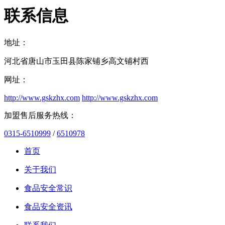
联系信息
地址：
河北省唐山市玉田县陈家铺乡高文铺村西
网址：
http://www.gskzhx.com
http://www.gskzhx.com
加盟售后服务热线：
0315-6510999
/
6510978
首页
关于我们
食品安全常识
食品安全资讯