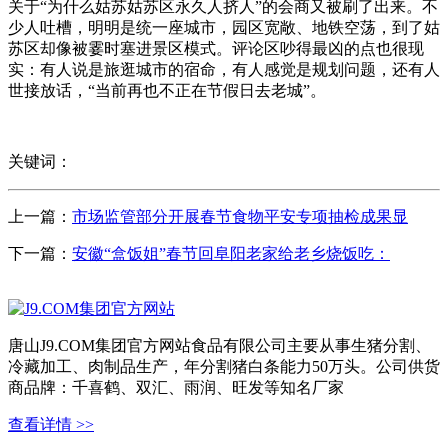
关于“为什么姑苏姑苏区永久人挤人”的会商又被刷了出来。不
少人吐槽，明明是统一座城市，园区宽敞、地铁空荡，到了姑
苏区却像被霎时塞进景区模式。评论区吵得最凶的点也很现
实：有人说是旅逛城市的宿命，有人感觉是规划问题，还有人
世接放话，“当前再也不正在节假日去老城”。
关键词：
上一篇：
市场监管部分开展春节食物平安专项抽检成果显
下一篇：
安徽“盒饭姐”春节回阜阳老家给老乡烧饭吃：
唐山J9.COM集团官方网站食品有限公司主要从事生猪分割、
冷藏加工、肉制品生产，年分割猪白条能力50万头。公司供货
商品牌：千喜鹤、双汇、雨润、旺发等知名厂家
查看详情 >>