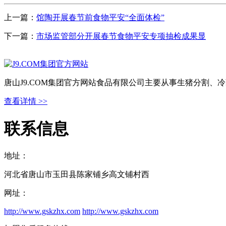
上一篇：
馆陶开展春节前食物平安“全面体检”
下一篇：
市场监管部分开展春节食物平安专项抽检成果显
唐山J9.COM集团官方网站食品有限公司主要从事生猪分割
查看详情 >>
联系信息
地址：
河北省唐山市玉田县陈家铺乡高文铺村西
网址：
http://www.gskzhx.com
http://www.gskzhx.com