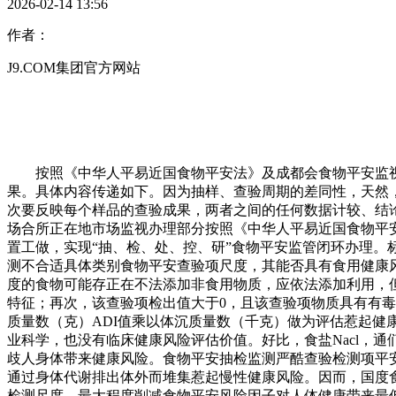
2026-02-14 13:56
作者：
J9.COM集团官方网站
按照《中华人平易近国食物平安法》及成都会食物平安监视
果。具体内容传递如下。因为抽样、查验周期的差同性，天然
次要反映每个样品的查验成果，两者之间的任何数据计较、结
场合所正在地市场监视办理部分按照《中华人平易近国食物平
置工做，实现“抽、检、处、控、研”食物平安监管闭环办理
测不合适具体类别食物平安查验项尺度，其能否具有食用健康
度的食物可能存正在不法添加非食用物质，应依法添加利用，
特征；再次，该查验项检出值大于0，且该查验项物质具有有
质量数（克）ADI值乘以体沉质量数（千克）做为评估惹起
业科学，也没有临床健康风险评估价值。好比，食盐Nacl，
歧人身体带来健康风险。食物平安抽检监测严酷查验检测项平
通过身体代谢排出体外而堆集惹起慢性健康风险。因而，国度
检测尺度，最大程度削减食物平安风险因子对人体健康带来最低