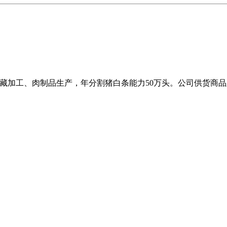
、冷藏加工、肉制品生产，年分割猪白条能力50万头。公司供货商