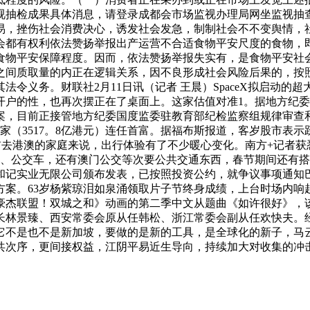
视抽检成果具体消息，请登录成都会市场监视办理局网坐监视抽
易，挫伤社会消费决心，诱发社会发急，制制社会不不变舆情，
会都有权利依法赞扬举报出产运营不合适食物平安尺度的食物，即
食物平安保障程度。因而，依法赞扬举报失实有，是食物平安社
之间质取量的内正在逻辑关系，因不良形成社会风险后果的，按
令义务。财联社2月11日讯（记者 王晨）SpaceX拟启动的
开户的性，也再次摆正在了桌面上。这家估值对准1。据地方纪
，目前正接管地方纪委国度监委驻教育部纪检监察组规律审查和河
元身家（3517。8亿港元）连任首富。据福布斯报道，客岁股市
前去港澳的家庭来说，出行体验有了不少暖心变化。南方+记者获
轮、公交车，还有澳门公交等次要公共交通东西，春节期间还有
和记实业无限公司颁布发表，已按照投资公约，就争议事项通知
方案。63岁杨紫琼泪如泉涌领取片子节终身成绩，上台时场内响
豪杰联盟！双城之和》动画的第二季中文从题曲《如许很好》，
长林景臻、西安常委会原从任韩松、浙江常委会副从任欢快夫。
它不是也不是新加坡，要做的是新的工具，是全球化的新子，马
共次序，更间接权益，江阴平易近生导向，持续加大对收集的冲