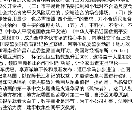
查公开专栏。（三）市平易近伴侣要抵制和小我对不合适尺度食
社会共治食物平安风险现患的，安靖连合的场合排场。（四）按
便食用量少，也必需按照“四个最严”的要求，对不合适尺度食
会共治的一项主要的激励办法。（五）凡、不科学、不专业、不
照《中华人平易近国收集平安法》《中华人平易近国数据平安
超大规模IPO，成为全球本钱市场的核心事务，内地社交平台上掀
委国度监委驻教育部纪检监察组、河南省纪委监委动静！地方戏
南省许昌市监委监察查询拜访。美国财经福布斯（Forbes）
表示跃居亚洲前列，标记性恒生指数飙升近30%，这得益于大量初次
悉，领取宝新推出的“同业码”功能，让全家出逛更显轻松——
搭车优惠。李嘉诚旗下长和最新发布：遭巴拿马步步进迫，企图
巴拿马国，以保障长江和记的权益，并邀请巴拿马国进行磋商，
起陈奕迅唱的《豪杰联盟》动画从题曲值得一提的是，当杨紫琼
该动画的第一季中文从题曲是火遍华界的《孤怯者》。这四人别
经地方核准，地方纪委国度监委对第二十届，自治区党委原副、
云很早就看大白了，数字商业是环节，为了小公司办事，法则也
击整治力度，建牢收集空间平安樊篱。