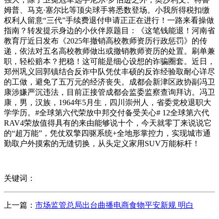
姆普、马克·塞尔比等顶尖球手将悉数登场。小我所得税扣缴
权利人留意“三代”手续费退付申请正正在进行！一路来看操做
指南？转发提示身边的小伙伴原题目：《这笔钱能退！河南省
教育厅近日发布《2025年撤销高校教师资历行政惩罚》的传
递，依法对五名高校教师做出或撤销教师资历的处置。刷单兼
职，轻松赔本？把稳！这可能是细心设想的诈骗圈套。近日，
郑州巩义回郭镇结合反诈中队凭仗丰硕的反诈经验取耐心详尽
的工做，避免了五万元的经济丧失。成都会新津区政协副冯卫
康涉嫌严沉违法，目前正接管成都会监委监察查询拜访。冯卫
康，男，汉族，1964年5月生，四川崇州人，省委党校退职大
学学历。#全球第六代荣放中邦交付备受关心# 12全球第六代
RAV4荣放值得具有的来由能够说十个，今天就零丁来说说它
的“超万能”，凭仗双擎四驱系统+全地形掌控力，实现城市通
勤取户外摸索的无缝切换，从头定义家用SUV万能标杆！
关键词：
上一篇：
市场监管总局出台曲播电商食物平安新规 明白