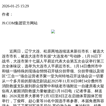
2026-01-25 15:29
作者：
J9.COM集团官方网站
近两日，辽宁大连、松原两地连续送来新任市长：被选大
连市市长，被选大连市市长据“大连发布”号动静，1月16日下
战书，大连市第十七届人平易近代表大会第五次会议举行第三
次全体味议，选举为大连市人平易近市长。1月14日儋州市中
和镇一场特殊的现场会悄悄召开镇分担带领、分担带领以及辖
区“三合一”场合运营者齐聚一堂为何特地召开这场会议一切要
从一个多月前的那场悲剧说起2025年11月30日0时34分儋州市
消防救援支队接到群众报警中和镇老市场附近一自建房着火疑
似有人被困消防救援力量敏捷赶1月16日电（记者李嘉、林送
楠）2026克世界大赛将于2月3日至8日正在启德体育园体艺馆
举行，丁俊晖、赵心童等10名中国选手将参赛。本届角逐阵容
强大，除了卫冕冠军选手尼尔·罗伯逊之外，奥沙利文、特鲁