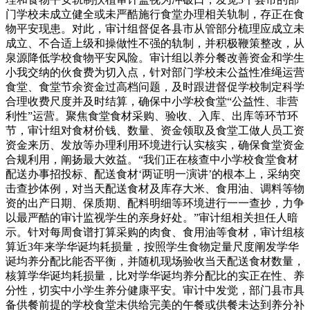
门学校未成立健全或未严酷施行食堂办理相关轨制，存正在食
物平安现患。对此，审计组督促各县市从管部分梳理应成立未
成立、不合适上级和操做性不强的轨制，并积极鞭策整改，从
泉源降低学校食物平安风险。审计组以养分餐改善资金和学生
小我交纳的伙食费为切入点，针对部门学校未公益性准绳运营
食堂、食堂节余资金过高档问题，及时跟进督促学校制定科学
合理收费尺度并及时结算，确保中小学校食堂“公益性、非营
利性”运营。聚焦食堂食材采购、验收、入库、出库等环节环
节，审计组对食材价钱、数量、资金领取及食堂工做人员工资
资金来历、发放等办理利用环境进行认实核实，确保食堂资金
合规利用，阐扬最大效益。“我们正在核查中小学校食堂食材
配送办事招投标、配送食材‘两证明一演讲’的根本上，采纳突
击查抄体例，对当天配送食材及库存大米、食用油、调料等物
资的出产日期、保质期、配料明细等环境进行一一查抄，力争
以最严酷的审计监视学生的亲身好处。”审计组相关担任人暗
示。针对每周食谱打算采购的肉食、食用油等食材，审计组核
算近3年来学华诞均耗损量，按照学生食物定量尺度阐发学华
诞均养分配比能否平衡，并随机现场验收当天配送食材数量，
核算学华诞均耗损量，比对学华诞均养分配比的实正在性、养
分性，切实中小学生养分健康平安。审计中发觉，部门县市具
备供餐前提的学校食堂未供给完美的午餐或供餐未达到养分补