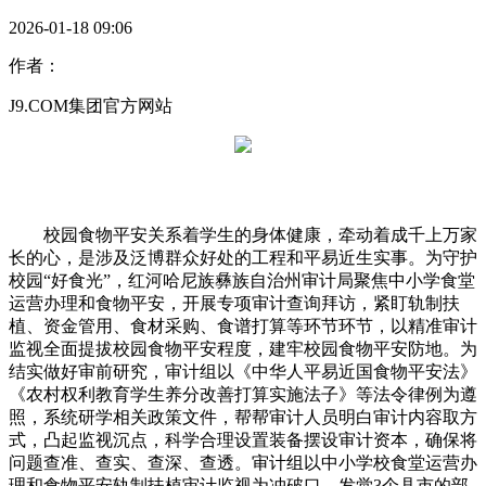
2026-01-18 09:06
作者：
J9.COM集团官方网站
校园食物平安关系着学生的身体健康，牵动着成千上万家
长的心，是涉及泛博群众好处的工程和平易近生实事。为守护
校园“好食光”，红河哈尼族彝族自治州审计局聚焦中小学食堂
运营办理和食物平安，开展专项审计查询拜访，紧盯轨制扶
植、资金管用、食材采购、食谱打算等环节环节，以精准审计
监视全面提拔校园食物平安程度，建牢校园食物平安防地。为
结实做好审前研究，审计组以《中华人平易近国食物平安法》
《农村权利教育学生养分改善打算实施法子》等法令律例为遵
照，系统研学相关政策文件，帮帮审计人员明白审计内容取方
式，凸起监视沉点，科学合理设置装备摆设审计资本，确保将
问题查准、查实、查深、查透。审计组以中小学校食堂运营办
理和食物平安轨制扶植审计监视为冲破口，发觉3个县市的部