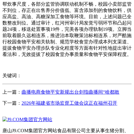
帮炊事尺度，各部分监管协调联动机制不畅，校园小卖部监管
不到位，存正在出售养分价值低、富含添加剂的食物饮料，供
应高盐、高油、高糖深加工食物等环境。目前，上述问题已全
数整改到位。通过审计，红河州审计局发觉亏弱环节和凸起问
题24项，移送处置事项19件，完美各项办理轨制19项。立脚当
前取着眼久远相连系，推进治本取鞭策治标相连系，对严酷施
行校园食物平安相关轨制、规范学校食堂办理成本列支渠道、
提拔食物平安办理步队专业化程度等方面有针对性地提出审计
看法和，无效提拔了校园食堂办事质量和食物平安保障程度。
关键词：
上一篇：
曲播电商食物平安新规出台剑指曲播间“啥都敢
下一篇：
2026年福建省市场监督工做会议正在福州召开
唐山J9.COM集团官方网站食品有限公司主要从事生猪分割、