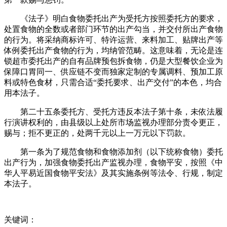
《法子》明白食物委托出产为受托方按照委托方的要求，
处置食物的全数或者部门环节的出产勾当，并交付所出产食物
的行为。将采纳商标许可、特许运营、来料加工、贴牌出产等
体例委托出产食物的行为，均纳管范畴。这意味着，无论是连
锁超市委托出产的自有品牌预包拆食物，仍是大型餐饮企业为
保障口胃同一、供应链不变而独家定制的专属调料、预加工原
料或特色食材，只需合适“委托要求、出产交付”的本色，均合
用本法子。
第二十五条委托方、受托方违反本法子第十条，未依法履
行演讲权利的，由县级以上处所市场监视办理部分责令更正，
赐与；拒不更正的，处两千元以上一万元以下罚款。
第一条为了规范食物和食物添加剂（以下统称食物）委托
出产行为，加强食物委托出产监视办理，食物平安，按照《中
华人平易近国食物平安法》及其实施条例等法令、行规，制定
本法子。
关键词：