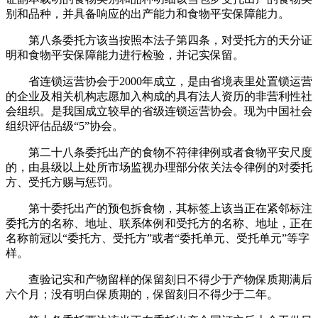
别和品种，并具备响应的出产能力和食物平安保障能力。
第八条委托方该当按照本法子第四条，对受托方的天分证
明和食物平安保障能力进行检验，并记实保留。
省连锁运营协会于2000年成立，是由省境表里处置锁运营
的企业及相关机构志愿加入构成的具有法人资历的非营利性社
会组织。是我国成立较早的省级连锁运营协会。现为中国社会
组织评估品级“5”协会。
第二十八条委托出产的食物不符律律例或者食物平安尺度
的，由县级以上处所市场监视办理部分依关法令律例的对委托
方、受托方赐与惩罚。
第十委托出产的预包拆食物，其标签上该当正在紧邻标注
委托方的名称、地址、联系体例和受托方的名称、地址，正在
名称前冠以“委托方、受托方”或者“委托单元、受托单元”等字
样。
查验记实和产物留样的保留刻日不得少于产物保质期满后
六个月；没有明白保质期的，保留刻日不得少于二年。