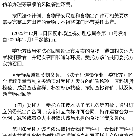
仿单办理等事项的风险管控环境。
按照法令律例、食物平安尺度和食物出产许可相关要求，
需要完整工艺出产的食物，不得将部门环节委托出产。
(2025年12月12日国度市场监视办理总局令第113号发布
自2026年12月1日起施行)。
委托方该当依法召回曾经上市发卖的食物，通知相关运营
者和消费者，并记实召回和通知环境。受托方该当共同委托方
实施召回。
➢全链条质量节制义务。《法子》连锁企业（委托方）的
全流程质量节制义务涵盖对受托方天分的前置检验、原料进货
检验、成品查验留样、标签标识核验、按期查抄评价，以及问
题产物召回等。
（四）委托方、受托方违反本法子第九条第四款，通过订
立的委托出产合同，或者订立商标许可合同、特许运营合划一
体例，减轻或者免去本身依法该当承担的食物平安义务的。
第四条受托方该当依法取得食物出产许可，食物出产许可
证副本载明的食物类别和品种明细该当包罗受托出产的食物类