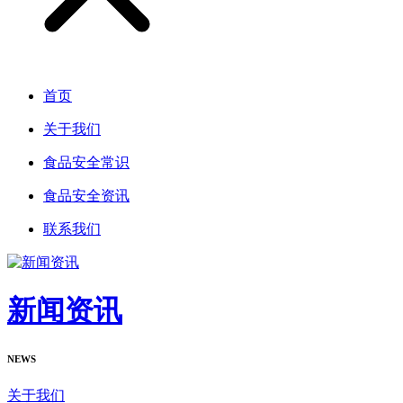
首页
关于我们
食品安全常识
食品安全资讯
联系我们
新闻资讯
NEWS
关于我们