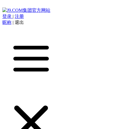
登录
|
注册
昵称
|
退出