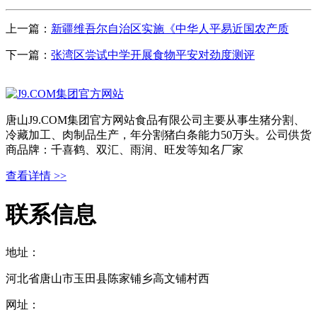
上一篇：
新疆维吾尔自治区实施《中华人平易近国农产质
下一篇：
张湾区尝试中学开展食物平安对劲度测评
唐山J9.COM集团官方网站食品有限公司主要从事生猪分割、
冷藏加工、肉制品生产，年分割猪白条能力50万头。公司供货
商品牌：千喜鹤、双汇、雨润、旺发等知名厂家
查看详情 >>
联系信息
地址：
河北省唐山市玉田县陈家铺乡高文铺村西
网址：