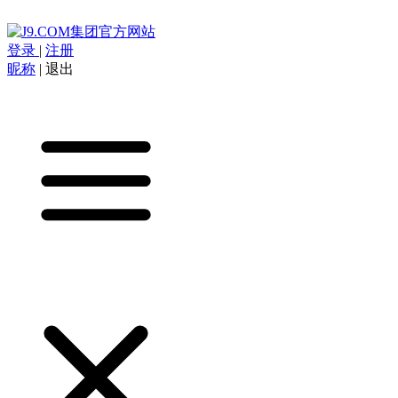
登录
|
注册
昵称
|
退出