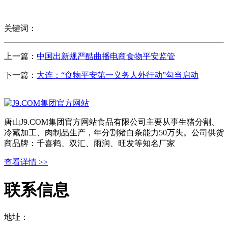
关键词：
上一篇：
中国出新规严酷曲播电商食物平安监管
下一篇：
大连：“食物平安第一义务人外行动”勾当启动
唐山J9.COM集团官方网站食品有限公司主要从事生猪分割、
冷藏加工、肉制品生产，年分割猪白条能力50万头。公司供货
商品牌：千喜鹤、双汇、雨润、旺发等知名厂家
查看详情 >>
联系信息
地址：