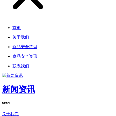
首页
关于我们
食品安全常识
食品安全资讯
联系我们
新闻资讯
NEWS
关于我们