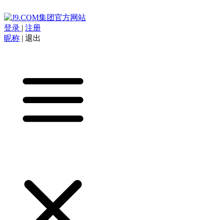
登录
|
注册
昵称
|
退出