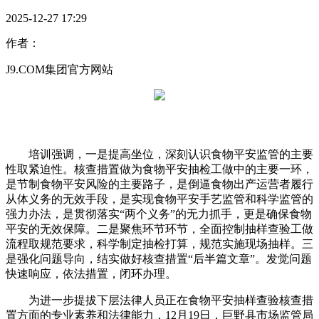
2025-12-27 17:29
作者：
J9.COM集团官方网站
培训强调，一是提高坐位，深刻认识食物平安监管的主要
性取紧迫性。核查措置做为食物平安抽检工做中的主要一环，
是节制食物平安风险的主要路子，是倒逼食物出产运营者履行
从体义务的无效手段，是实现食物平安手艺监管和科学监管的
强力办法，是贯彻落实“两个义务”的无力抓手，更是确保食物
平安的无效保障。二是聚焦环节环节，全面控制抽样查验工做
流程取规范要求，科学制定抽检打算，规范实施现场抽样。三
是强化问题导向，结实做好核查措置“后半篇文章”。发觉问题
快速响应，依法措置，闭环办理。
为进一步提拔下层法律人员正在食物平安抽样查验核查措
置方面的专业素养和法律能力，12月19日，巨野县市场监管局