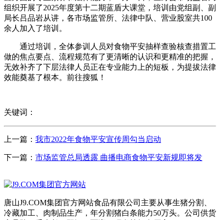
组织开展了2025年度第十二期蓝盾大课堂，培训由党组副、副
局长吕品岩从讲，各市场监管所、法律中队、营业股室共100
余人加入了培训。
通过培训，全体参训人员对食物平安抽样查验核查措置工
做的焦点要点、流程规范有了更清晰的认识和更精准的把握，
无效补齐了下层法律人员正在专业能力上的短板，为提拔法律
效能奠基了根本。前往搜狐！
关键词：
上一篇：
我市2022年食物平安宣传周勾当启动
下一篇：
市场监管总局透露 曲播电商食物平安新规即将发
唐山J9.COM集团官方网站食品有限公司主要从事生猪分割、
冷藏加工、肉制品生产，年分割猪白条能力50万头。公司供货