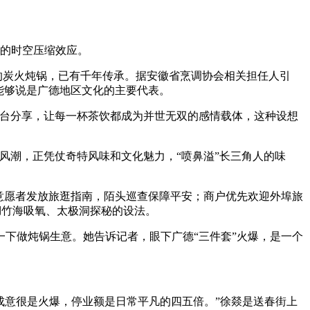
的时空压缩效应。
的炭火炖锅，已有千年传承。据安徽省烹调协会相关担任人引
能够说是广德地区文化的主要代表。
台分享，让每一杯茶饮都成为并世无双的感情载体，这种设想
潮，正凭仗奇特风味和文化魅力，“喷鼻溢”长三角人的味
意愿者发放旅逛指南，陌头巡查保障平安；商户优先欢迎外埠旅
湖竹海吸氧、太极洞探秘的设法。
下做炖锅生意。她告诉记者，眼下广德“三件套”火爆，是一个
意很是火爆，停业额是日常平凡的四五倍。”徐燚是送春街上