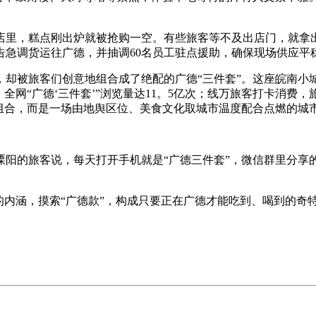
，糕点刚出炉就被抢购一空。有些旅客等不及出店门，就拿出一
，告急调货运往广德，并抽调60名员工驻点援助，确保现场供应平
被旅客们创意地组合成了绝配的广德“三件套”。这座皖南小
全网“广德‘三件套’”浏览量达11。5亿次；线万旅客打卡消费
组合，而是一场由地舆区位、美食文化取城市温度配合点燃的城
的旅客说，每天打开手机就是“广德三件套”，微信群里分享的
涵，摸索“广德款”，构成只要正在广德才能吃到、喝到的奇特体