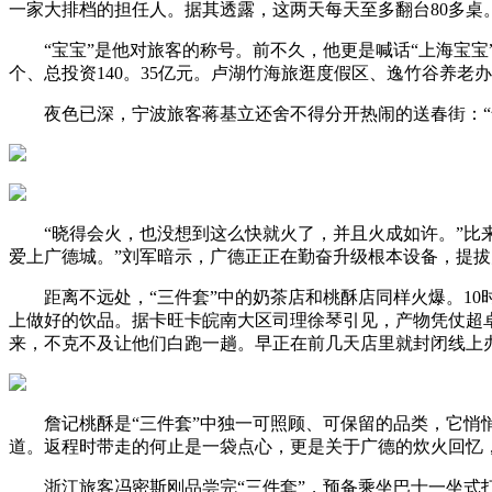
一家大排档的担任人。据其透露，这两天每天至多翻台80多桌
“宝宝”是他对旅客的称号。前不久，他更是喊话“上海宝宝”
个、总投资140。35亿元。卢湖竹海旅逛度假区、逸竹谷养
夜色已深，宁波旅客蒋基立还舍不得分开热闹的送春街：“气
“晓得会火，也没想到这么快就火了，并且火成如许。”比来，
爱上广德城。”刘军暗示，广德正正在勤奋升级根本设备，提
距离不远处，“三件套”中的奶茶店和桃酥店同样火爆。10
上做好的饮品。据卡旺卡皖南大区司理徐琴引见，产物凭仗超卓
来，不克不及让他们白跑一趟。早正在前几天店里就封闭线上办
詹记桃酥是“三件套”中独一可照顾、可保留的品类，它悄悄完
道。返程时带走的何止是一袋点心，更是关于广德的炊火回忆
浙江旅客冯密斯刚品尝完“三件套”，预备乘坐巴士一坐式打