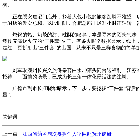
赞。
正在绥安詹记门店外，拎着大包小包的旅客踮脚不雅望。店里
于34店的发卖总和。这段时间，合肥总部工场24小时连轴转
炖锅的热、奶茶的甜、桃酥的喷鼻，本是寻常的陌头气味，却
凭仗充满炊火气的“三件套”火了。有多火呢？数据显示，线上，
走红，更折射出“三件套”的出圈，从来不只是三样食物的简单
刘军取湖州长兴文旅保举官白永坤陌头同台送福利；江苏溧阳
招待……面前的场景，已成为长三角一体化最活泼的注脚。
广德市副市长江晓华暗示，下一步，要挖掘“三件套”背后的内
量”。
关键词：
上一篇：
江西省药监局次要担任人率队赴抚州调研