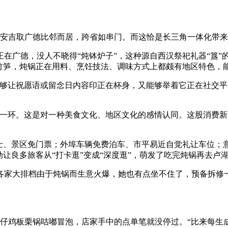
安吉取广德比邻而居，跨省如串门。而这恰是长三角一体化带来
广德，没人不晓得“炖钵炉子”，这种源自西汉祭祀礼器“簋”
量竹笋，炖锅正在用料、烹饪技法、调味方式上都颇有地区特色，
让祝愿语或留念日内容印正在杯身，又能够举着它正在社交平
环。这是对一种美食文化、地区文化的感情认同。这股消费新风
、景区免门票；外埠车辆免费泊车、市平易近自觉礼让车位；
动让良多旅客从“打卡逛”变成“深度逛”，萌发了吃完炖锅再去卢
大排档由于炖锅而生意火爆，她也有点坐不住了，预备拆修一
鸡板栗锅咕嘟冒泡，店家手中的点单笔就没停过。“比来每生成