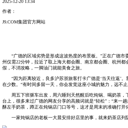
2025-12-20 13:34
作者：
J9.COM集团官方网站
“广德的区域劣势是形成这波热度的布景板。”正在广德市委
州仅需22分钟，拉近了取上海大都会圈、南京都会圈、杭州都
假，不消攻略，一脚油门就能美食之旅。
“因为距离较近，良多沪苏浙旅客打卡广德是‘当天往返’。我
在少数。“有时间多留一天，你会发觉这座小城的魅力，远不止
周五下班驱车出发，周六睡到天然醒后吃炖锅、喝奶茶，下
台上，很多来过广德的网友分享的高频词就是“轻松”：“来一趟
酥左手奶茶，蹲正在炖锅店门口等号，这才是周末的准确打开
一家炖锅店的老板一大晨安排好店里的事，就来奶茶店列队。