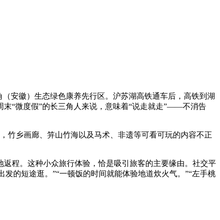
角（安徽）生态绿色康养先行区。沪苏湖高铁通车后，高铁到湖
末“微度假”的长三角人来说，意味着“说走就走”——不消告
硕，竹乡画廊、笄山竹海以及马术、非遗等可看可玩的内容不正
返程。这种小众旅行体验，恰是吸引旅客的主要缘由。社交平
出发的短途逛。”“一顿饭的时间就能体验地道炊火气。”“左手桃