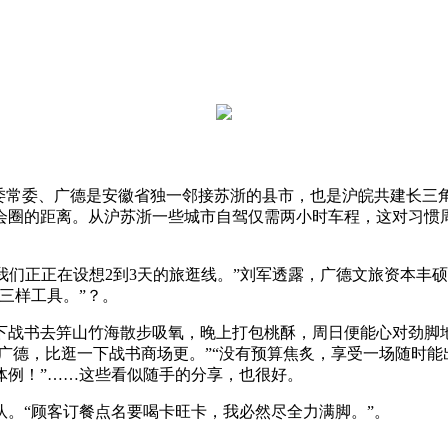
常委、广德是安徽省独一邻接苏浙的县市，也是沪皖共建长三
会圈的距离。从沪苏浙一些城市自驾仅需两小时车程，这对习惯周
们正正在设想2到3天的旅逛线。”刘军透露，广德文旅资本丰
三样工具。”？。
战书去笄山竹海散步吸氧，晚上打包桃酥，周日便能心对劲脚地
广德，比逛一下战书商场更。”“没有预算焦炙，享受一场随时能
体例！”……这些看似随手的分享，也很好。
“顾客订餐点名要喝卡旺卡，我必然尽全力满脚。”。