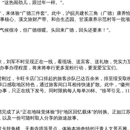
。“这热闹劲儿，跟过年一样。”。
，来体验“广德三件套”。此中，沪皖共建长三角（广德）康养恰
老办事核心、溪文旅财产带、和合生态园、甘溪康养示范村等一批
候很冷，但广德很暖。头回来广德，回头还要来！”。
刘军不时呈现正在一线，看现场、送宾客、送礼物，凭实力互动
拔办事办理程度，将来将奉行更多宠粉行动，要宠爱宝宝们。
时刚过，卡旺卡店门口排起的旅客步队已达百余米，排至绥安取桃
口感取地区特色，通过旅客间口耳相传快速扩散。此中，“徽州酒酿
事，只正在线下发号。同时限购每人每单20杯。”徐琴引见，1
成了从“正在地味觉体验”到“地区回忆载体”的转换。正如江苏
，以及一份可随时取人分享的旅途故事。
卡鼓角楼、天寿寺塔等景点，体验本地奇特的汗青人文景不雅。