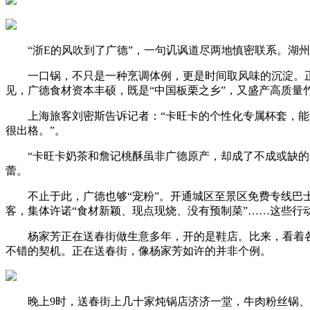
“浙E的风吹到了广德”，一句讥讽道尽两地慎密联系。湖州
一口锅，不只是一种烹调体例，更是时间取风味的沉淀。正在
见，广德食材资本丰硕，既是“中国板栗之乡”，又盛产高质
上海旅客刘密斯告诉记者：“卡旺卡的个性化专属杯套，能够
很出格。”。
“卡旺卡奶茶和詹记桃酥虽非广德原产，却成了不成或缺的一
蕾。
不止于此，广德也够“宠粉”。开通城区至景区免费专线巴士
客，集体许诺“食材新颖、现点现烧、没有预制菜”……这些行
杨家芳正在送春街做生意多年，开的是鞋店。比来，看着各家
不错的契机。正在送春街，像杨家芳如许的并非个例。
晚上9时，送春街上几十家炖锅店济济一堂，牛肉粉丝锅、仔