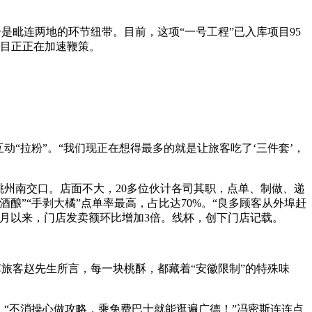
是毗连两地的环节纽带。目前，这项“一号工程”已入库项目95
项目正正在加速鞭策。
“拉粉”。“我们现正在想得最多的就是让旅客吃了‘三件套’，
州南交口。店面不大，20多位伙计各司其职，点单、制做、递
”“手剥大橘”点单率最高，占比达70%。“良多顾客从外埠赶
1月以来，门店发卖额环比增加3倍。线杯，创下门店记载。
旅客赵先生所言，每一块桃酥，都藏着“安徽限制”的特殊味
“不消操心做攻略，乘免费巴士就能逛遍广德！”冯密斯连连点