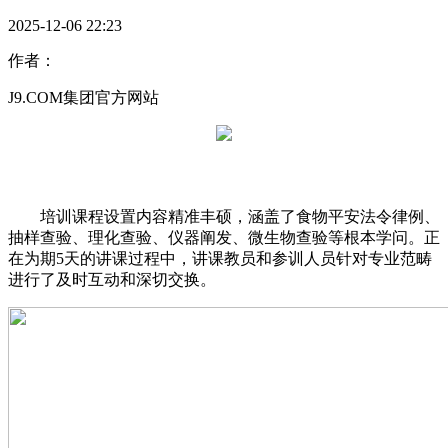
2025-12-06 22:23
作者：
J9.COM集团官方网站
培训课程设置内容精准丰硕，涵盖了食物平安法令律例、
抽样查验、理化查验、仪器阐发、微生物查验等根本学问。正
在为期5天的讲课过程中，讲课教员和参训人员针对专业范畴
进行了及时互动和深切交换。