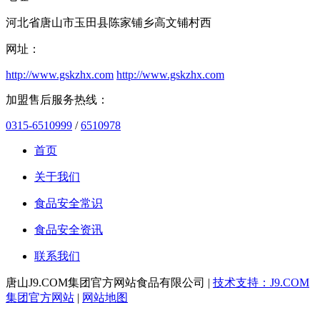
河北省唐山市玉田县陈家铺乡高文铺村西
网址：
http://www.gskzhx.com
http://www.gskzhx.com
加盟售后服务热线：
0315-6510999
/
6510978
首页
关于我们
食品安全常识
食品安全资讯
联系我们
唐山J9.COM集团官方网站食品有限公司 |
技术支持：J9.COM
集团官方网站
|
网站地图