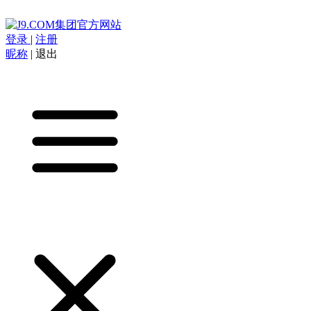
登录
|
注册
昵称
|
退出