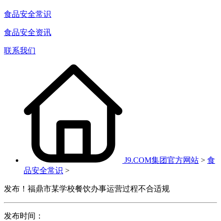
食品安全常识
食品安全资讯
联系我们
J9.COM集团官方网站
>
食
品安全常识
>
发布！福鼎市某学校餐饮办事运营过程不合适规
发布时间：