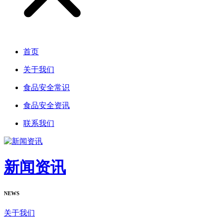
首页
关于我们
食品安全常识
食品安全资讯
联系我们
新闻资讯
NEWS
关于我们