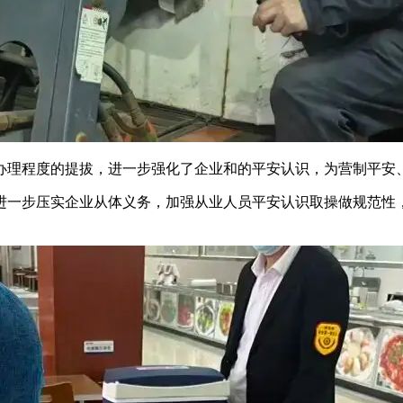
理程度的提拔，进一步强化了企业和的平安认识，为营制平安
一步压实企业从体义务，加强从业人员平安认识取操做规范性，