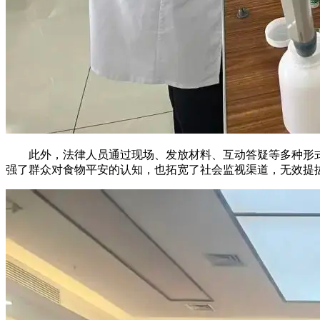
此外，法律人员通过现场、发放材料、互动答疑等多种形式，
强了群众对食物平安的认知，也拓宽了社会监视渠道，无效提