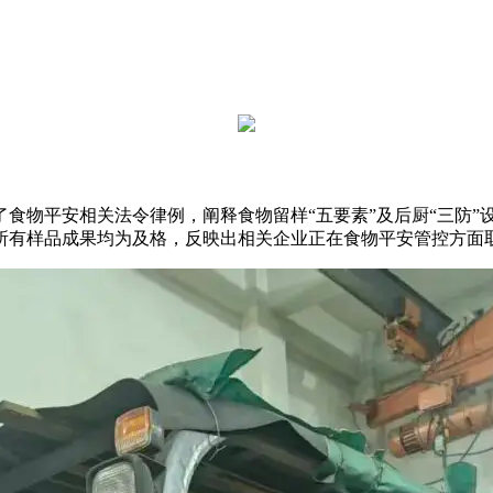
物平安相关法令律例，阐释食物留样“五要素”及后厨“三防”
所有样品成果均为及格，反映出相关企业正在食物平安管控方面