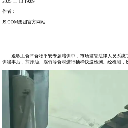
2025-11-13 19:09
作者：
J9.COM集团官方网站
退职工食堂食物平安专题培训中，市场监管法律人员系统了食
训竣事后，煎炸油、腐竹等食材进行抽样快速检测。经检测，