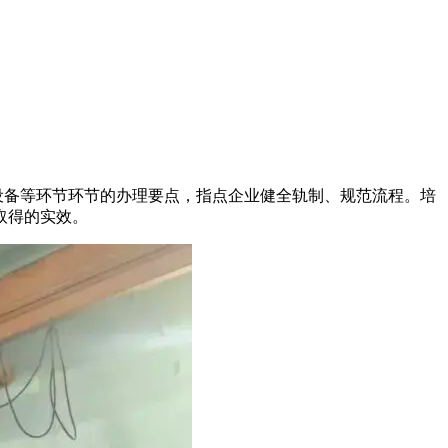
设备等环节环节的办理要点，指点企业健全轨制、规范流程。培
取得的实效。