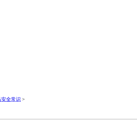
品安全常识
>