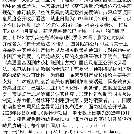
程中的焦点矛盾。生态部近日就《空气质量监测点位布设手艺
规范》修订稿及《空气臭氧的测定紫外光度法》点窜单两项国
度尺度公开收罗看法，截止日期为2025年10月30日。近日，保
举性国度尺度《原子光谱法 术语》面向社会收罗看法，打算
于2026年4月完成。新尺度将替代已实施二十余年的旧版尺
度，新增X射线荧光光谱法等现代手艺术语，删除过时内容，
并改名为《原子光谱法 术语》。国务院办公厅印发《关于正
在采购中实施本国产物尺度及相关政策的通知》，对采购中的
本国产物尺度、合用范畴及响应的支撑政策做出了明白。我国
《高通量基因测序仪机能测定方式》国度尺度正公开收罗看
法。规范从样本到数据的全流程手艺要求，预期将提拔测序数
据的精确性取可比性，为科研、临床及财产成长供给主要手艺
支持。针对近期社会普遍关心的预制菜相关话题，国务院食安
办高度注沉，已组织工业和消息化部、商务部、国度卫生健康
委、市场监管总局等部分认实研究，加速推进预制菜国度尺度
制定，鼎力推广餐饮环节利用预制菜，更好消费者。。。国度
市场监管总局尺度立异司近日发布通知，面向社会公开搜集
2026年度ISO国际尺度推进项目。申报截止日期为2025年10月
31日，项目聚焦新范畴系统扶植、沉点范畴尺度推进及前沿范
畴尺度研制，每个项目周期1年，。。。-1)act=act。
replace(/list_pid，/list_p+pVal+_pid)；else act=act。replace(。