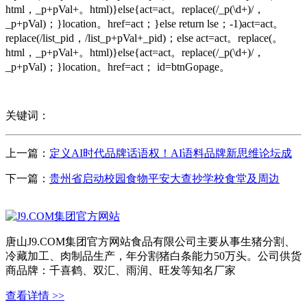
html，_p+pVal+。html)}else{act=act。replace(/_p(\d+)/，
_p+pVal)；}location。href=act；}else return lse；-1)act=act。
replace(/list_pid，/list_p+pVal+_pid)；else act=act。replace(。
html，_p+pVal+。html)}else{act=act。replace(/_p(\d+)/，
_p+pVal)；}location。href=act； id=btnGopage。
关键词：
上一篇：
定义AI时代品牌话语权！AI语料品牌新思维论坛成
下一篇：
贵州省启动校园食物平安大查抄学校食堂及周边
唐山J9.COM集团官方网站食品有限公司主要从事生猪分割、
冷藏加工、肉制品生产，年分割猪白条能力50万头。公司供货
商品牌：千喜鹤、双汇、雨润、旺发等知名厂家
查看详情 >>