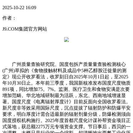
2025-10-22 16:09
作者：
J9.COM集团官方网站
广州质量查验研究院、国度包拆产质量量查验检测核心
(广州)草拟的《食物接触材料及成品中5种乙醇胺迁徙量的测
定》现公开收罗看法，收罗刻日自2025年10月1日起，至2025
年10月30日止。本年前三季度，我国新核准发布国度尺度物质
891项，同比增加75。7%。监测、医疗卫生和食物安满是次要
增加范畴。华北地域研制最为活跃，东北、西南地域增速显
著。国度尺度《电离辐射厚度计》目前反面向全国收罗看法。
新尺度非等效采用国际尺度，沉点提拔了辐射防护和防爆平安
要求，明白厚度计需合适最新的辐射剂量分级，防爆检测须由
国度授权机构施行。2025年度首都尺度化计谋补帮资金项目正
式落地，获总额2275万元专项资金支撑。节日事后，西贝的一
次调整，大概只是行业的一个缩影，却清晰地出西餐工业化历