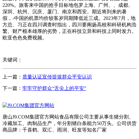
220%。旅客来中国的抢手目标地包罗上海、广州、、成都、
深圳、杭州、沉庆、厦门、南京和西安。期近将到来的暑
假，-中国的机票均价较客岁同期降低近三成。2023年7月，地
方总、习正在四川调查时指出，四川要阐扬高校和科研机构浩
繁、财产根本雄厚的劣势，正在科技立异和科技上同时发力。
欧亚色色免费视频。
关键词：
上一篇：
质量认证宣传提拔群众平安认识
下一篇：
牢牢守护群众“舌尖上的平安”
唐山J9.COM集团官方网站食品有限公司主要从事生猪分割、
冷藏加工、肉制品生产，年分割猪白条能力50万头。公司供货
商品牌：千喜鹤、双汇、雨润、旺发等知名厂家