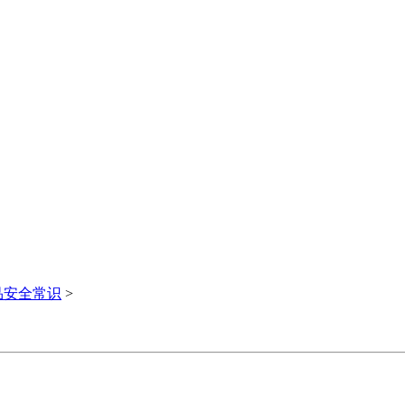
品安全常识
>