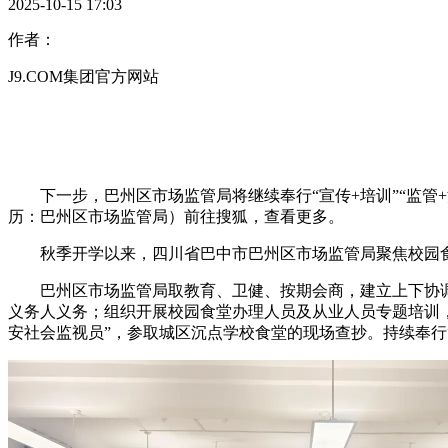
2025-10-15 17:03
作者：
J9.COM集团官方网站
下一步，巴州区市场监管局将继续奉行“宣传+培训”“监管+法
历：巴州区市场监管局）前往搜狐，查看更多。
秋季开学以来，四川省巴中市巴州区市场监管局聚焦校园食物
巴州区市场监管局取教育、卫健、按期会商，建立上下协调、
义务人义务；组织开展校园食堂办理人员及从业人员专题培训，
安社会监视员”，参取城区沉点学校食堂的现场查抄。持续奉行“