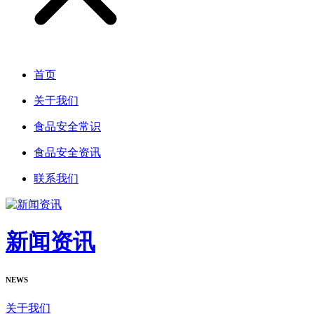
首页
关于我们
食品安全常识
食品安全资讯
联系我们
新闻资讯
NEWS
关于我们