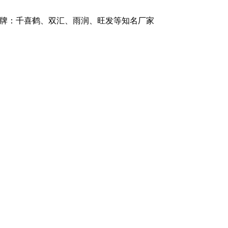
品牌：千喜鹤、双汇、雨润、旺发等知名厂家