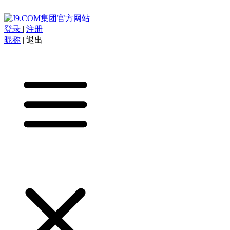
登录
|
注册
昵称
|
退出