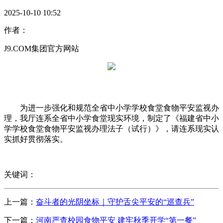
2025-10-10 10:52
作者：
J9.COM集团官方网站
为进一步强化和规范全省中小学学校食堂食物平安监视办
理，我厅连系全省中小学食堂现实环境，制定了《福建省中小
学学校食堂食物平安监视办理法子（试行）》，请连系现实认
实抓好贯彻落实。
关键词：
上一篇：
奋斗者的光阴坐标｜守护舌尖平安的“巡查兵”
下一篇：
河南严查校园食物平安 建牢秋季开学“第一餐”