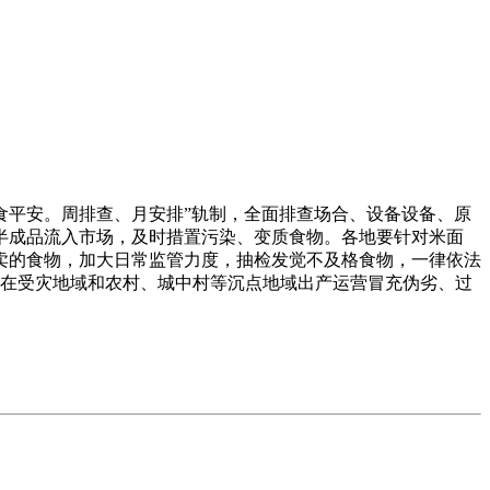
平安。周排查、月安排”轨制，全面排查场合、设备设备、原
半成品流入市场，及时措置污染、变质食物。各地要针对米面
卖的食物，加大日常监管力度，抽检发觉不及格食物，一律依法
正在受灾地域和农村、城中村等沉点地域出产运营冒充伪劣、过