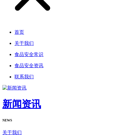
首页
关于我们
食品安全常识
食品安全资讯
联系我们
新闻资讯
NEWS
关于我们