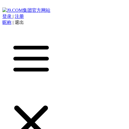
登录
|
注册
昵称
|
退出