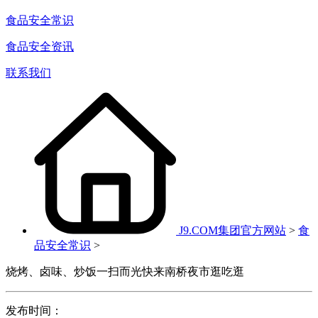
食品安全常识
食品安全资讯
联系我们
J9.COM集团官方网站
>
食
品安全常识
>
烧烤、卤味、炒饭一扫而光快来南桥夜市逛吃逛
发布时间：