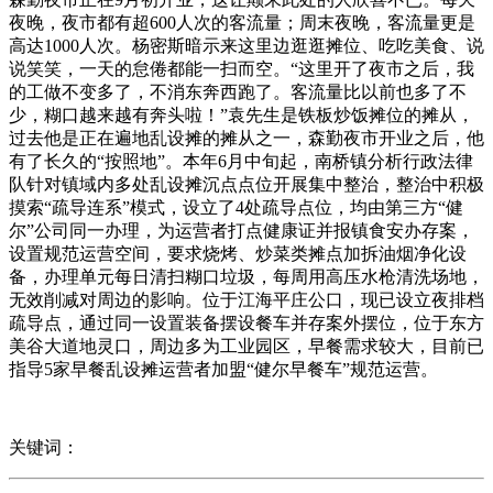
夜晚，夜市都有超600人次的客流量；周末夜晚，客流量更是
高达1000人次。杨密斯暗示来这里边逛逛摊位、吃吃美食、说
说笑笑，一天的怠倦都能一扫而空。“这里开了夜市之后，我
的工做不变多了，不消东奔西跑了。客流量比以前也多了不
少，糊口越来越有奔头啦！”袁先生是铁板炒饭摊位的摊从，
过去他是正在遍地乱设摊的摊从之一，森勤夜市开业之后，他
有了长久的“按照地”。本年6月中旬起，南桥镇分析行政法律
队针对镇域内多处乱设摊沉点点位开展集中整治，整治中积极
摸索“疏导连系”模式，设立了4处疏导点位，均由第三方“健
尔”公司同一办理，为运营者打点健康证并报镇食安办存案，
设置规范运营空间，要求烧烤、炒菜类摊点加拆油烟净化设
备，办理单元每日清扫糊口垃圾，每周用高压水枪清洗场地，
无效削减对周边的影响。位于江海平庄公口，现已设立夜排档
疏导点，通过同一设置装备摆设餐车并存案外摆位，位于东方
美谷大道地灵口，周边多为工业园区，早餐需求较大，目前已
指导5家早餐乱设摊运营者加盟“健尔早餐车”规范运营。
关键词：