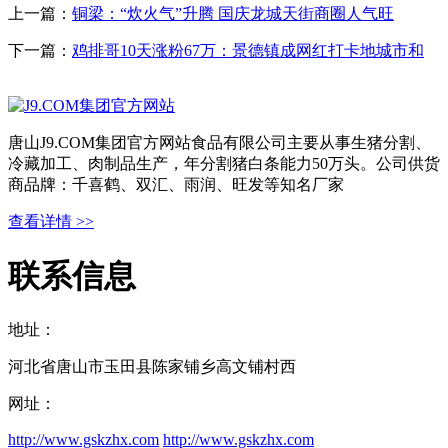
上一篇：
铜梁：“炊火气”升腾 国庆龙城天街商圈人气旺
下一篇：
鸡排哥10天涨粉67万：景德镇成网红打卡地城市和
唐山J9.COM集团官方网站食品有限公司主要从事生猪分割、
冷藏加工、肉制品生产，年分割猪白条能力50万头。公司供货
商品牌：千喜鹤、双汇、雨润、旺发等知名厂家
查看详情 >>
联系信息
地址：
河北省唐山市玉田县陈家铺乡高文铺村西
网址：
http://www.gskzhx.com
http://www.gskzhx.com