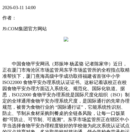
2026-03-11 14:00
作者：
J9.COM集团官方网站
中国食物平安网讯（郑振坤 杨孟骆 记者陈家华）近日，
正在厦门市海沧区市场监管局东孚市场监管所的全程指点取精
准帮扶下，厦门熹海高级中学成功取得福建省首张中小学
ISO22000 食物平安办理系统认证证书。这标记着该校正在校
园食物平安办理方面迈入系统化、规范化、国际化轨道。据
悉，ISO22000 食物平安办理系统是国际尺度化组织（ISO）制
定的全球通用食物平安办理系统尺度，是国际通行的先辈办理
规范，被誉为食物行业的 “国际通行证”，它能系统性识别、
防止、节制从食材采购到餐桌的全链条风险，让每一口饭菜
都“可防止、可节制、可逃溯”。东孚市场监管所正在辖区中小
学当选择食物平安办理程度较好的学校做为此次系统认证试点
的沉点培育对象，多次取学校对接沟通，领会学校食堂承包运