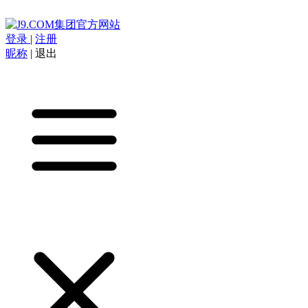
登录
|
注册
昵称
|
退出