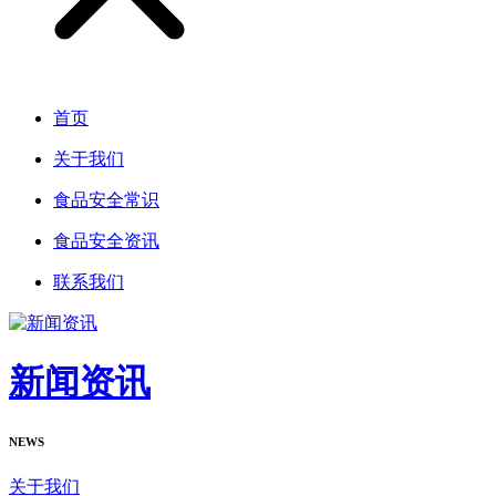
首页
关于我们
食品安全常识
食品安全资讯
联系我们
新闻资讯
NEWS
关于我们