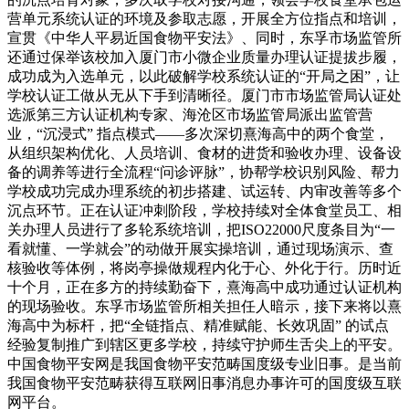
营单元系统认证的环境及参取志愿，开展全方位指点和培训，
宣贯《中华人平易近国食物平安法》、同时，东孚市场监管所
还通过保举该校加入厦门市小微企业质量办理认证提拔步履，
成功成为入选单元，以此破解学校系统认证的“开局之困”，让
学校认证工做从无从下手到清晰径。厦门市市场监管局认证处
选派第三方认证机构专家、海沧区市场监管局派出监管营
业，“沉浸式” 指点模式——多次深切熹海高中的两个食堂，
从组织架构优化、人员培训、食材的进货和验收办理、设备设
备的调养等进行全流程“问诊评脉”，协帮学校识别风险、帮力
学校成功完成办理系统的初步搭建、试运转、内审改善等多个
沉点环节。正在认证冲刺阶段，学校持续对全体食堂员工、相
关办理人员进行了多轮系统培训，把ISO22000尺度条目为“一
看就懂、一学就会”的动做开展实操培训，通过现场演示、查
核验收等体例，将岗亭操做规程内化于心、外化于行。历时近
十个月，正在多方的持续勤奋下，熹海高中成功通过认证机构
的现场验收。东孚市场监管所相关担任人暗示，接下来将以熹
海高中为标杆，把“全链指点、精准赋能、长效巩固” 的试点
经验复制推广到辖区更多学校，持续守护师生舌尖上的平安。
中国食物平安网是我国食物平安范畴国度级专业旧事。是当前
我国食物平安范畴获得互联网旧事消息办事许可的国度级互联
网平台。