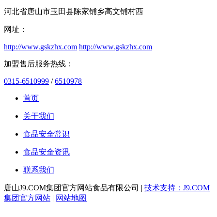
河北省唐山市玉田县陈家铺乡高文铺村西
网址：
http://www.gskzhx.com
http://www.gskzhx.com
加盟售后服务热线：
0315-6510999
/
6510978
首页
关于我们
食品安全常识
食品安全资讯
联系我们
唐山J9.COM集团官方网站食品有限公司 |
技术支持：J9.COM
集团官方网站
|
网站地图