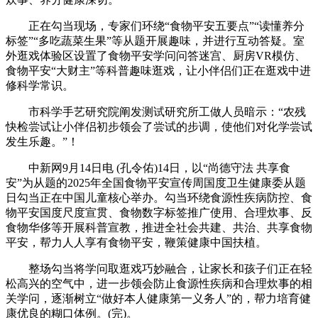
正在勾当现场，专家们环绕“食物平安五要点”“读懂养分
标签”“多吃蔬菜生果”等从题开展趣味，并进行互动答疑。室
外逛戏体验区设置了食物平安学问问答迷宫、厨房VR模仿、
食物平安“大财主”等科普趣味逛戏，让小伴侣们正在逛戏中进
修科学常识。
市科学手艺研究院阐发测试研究所工做人员暗示：“农残
快检尝试让小伴侣初步领会了尝试的步调，使他们对化学尝试
发生乐趣。”！
中新网9月14日电 (孔令佑)14日，以“尚德守法 共享食
安”为从题的2025年全国食物平安宣传周国度卫生健康委从题
日勾当正在中国儿童核心举办。勾当环绕食源性疾病防控、食
物平安国度尺度宣贯、食物数字标签推广使用、合理炊事、反
食物华侈等开展科普宣教，推进全社会共建、共治、共享食物
平安，帮力人人享有食物平安，鞭策健康中国扶植。
整场勾当将学问取逛戏巧妙融合，让家长和孩子们正在轻
松高兴的空气中，进一步领会防止食源性疾病和合理炊事的相
关学问，逐渐树立“做好本人健康第一义务人”的，帮力培育健
康优良的糊口体例。(完)。