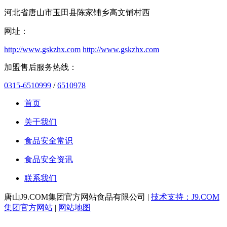
河北省唐山市玉田县陈家铺乡高文铺村西
网址：
http://www.gskzhx.com
http://www.gskzhx.com
加盟售后服务热线：
0315-6510999
/
6510978
首页
关于我们
食品安全常识
食品安全资讯
联系我们
唐山J9.COM集团官方网站食品有限公司 |
技术支持：J9.COM
集团官方网站
|
网站地图