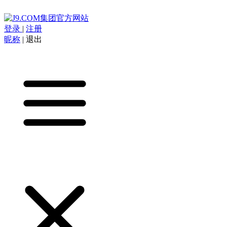
登录
|
注册
昵称
|
退出