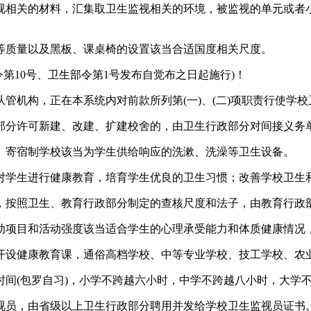
相关的材料，汇集取卫生监视相关的环境，被监视的单元或者小
质量以及黑板、课桌椅的设置该当合适国度相关尺度。
会令第10号、卫生部令第1号发布自觉布之日起施行)！
机构，正在本系统内对前款所列第(一)、(二)项职责行使学校
分许可新建、改建、扩建校舍的，由卫生行政部分对间接义务单
寄宿制学校该当为学生供给响应的洗漱、洗澡等卫生设备。
学生进行健康教育，培育学生优良的卫生习惯；改善学校卫生和
按照卫生、教育行政部分制定的查核尺度和法子，由教育行政
项目和活动强度该当适合学生的心理承受能力和体质健康情况
设健康教育课，通俗高档学校、中等专业学校、技工学校、农业
(包罗自习)，小学不跨越六小时，中学不跨越八小时，大学
员，由省级以上卫生行政部分聘用并发给学校卫生监视员证书