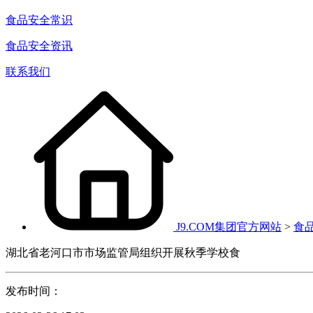
食品安全常识
食品安全资讯
联系我们
J9.COM集团官方网站
>
食
湖北省老河口市市场监管局组织开展秋季学校食
发布时间：