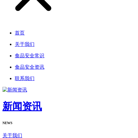
首页
关于我们
食品安全常识
食品安全资讯
联系我们
新闻资讯
NEWS
关于我们