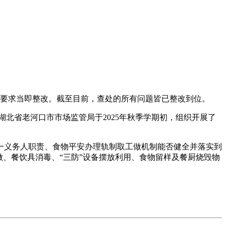
要求当即整改。截至目前，查处的所有问题皆已整改到位。
省老河口市市场监管局于2025年秋季学期初，组织开展了
义务人职责、食物平安办理轨制取工做机制能否健全并落实到
、餐饮具消毒、“三防”设备摆放利用、食物留样及餐厨烧毁物