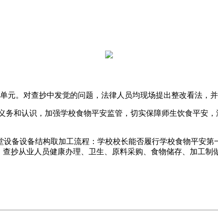
单元。对查抄中发觉的问题，法律人员均现场提出整改看法，并
务和认识，加强学校食物平安监管，切实保障师生饮食平安，湖北
设备设备结构取加工流程：学校校长能否履行学校食物平安第一
；查抄从业人员健康办理、卫生、原料采购、食物储存、加工制做