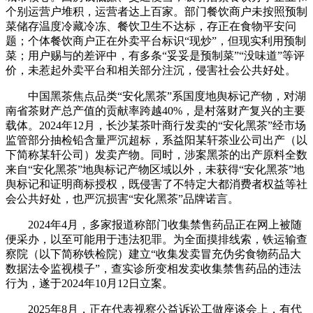
个别运营户堆积，运营者达上百家。部门餐饮商户未按照预制
菜储存温度冷藏冷冻、餐饮卫生不达标，存正在食物平安问
题；个体餐饮商户正在外卖平台标识“现炒”，但现实利用预制
菜；用户赐与的差评中，有多条“妥妥是预制菜”“没味道”等评
价，未惹起外卖平台和相关部分注沉，侵害社会公共好处。
中国黑茶焦点品类“安化黑茶”系国度地舆标记产物，对湖
南省茶财产总产值的贡献率跨越40%，是村落财产复兴的主要
载体。2024年12月，长沙某茶叶商行发卖的“安化黑茶”经市场
监管部分抽检铅含量严沉超标，系益阳某轩茶业公司出产（以
下简称某轩公司）发卖产物。同时，涉案黑茶的出产原料全数
来自“安化黑茶”地舆标记产物区域以外，未获得“安化黑茶”地
舆标记和证明商标授权，既侵害了不特定大都消费者权益等社
会公共好处，也严沉损害“安化黑茶”品牌诺言。
2024年4月，多家报道称部门收集禁售药品正在网上被随
便采办，以至可能用于违法犯罪。为全面摸排线索，铁运输查
察院（以下简称铁检院）建立“收集发卖冒充伪劣食物药品大
数据法令监视模子”，查实诊所变相发卖收集禁售药品的违法
行为，遂于2024年10月12日立案。
2025年8月，正在代表视察公益诉讼工做座谈会上，有代