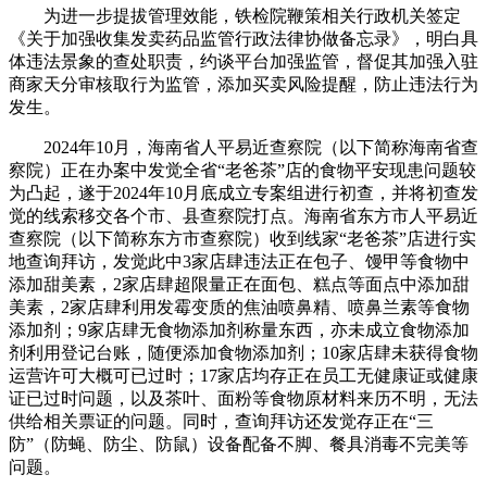
为进一步提拔管理效能，铁检院鞭策相关行政机关签定
《关于加强收集发卖药品监管行政法律协做备忘录》，明白具
体违法景象的查处职责，约谈平台加强监管，督促其加强入驻
商家天分审核取行为监管，添加买卖风险提醒，防止违法行为
发生。
2024年10月，海南省人平易近查察院（以下简称海南省查
察院）正在办案中发觉全省“老爸茶”店的食物平安现患问题较
为凸起，遂于2024年10月底成立专案组进行初查，并将初查发
觉的线索移交各个市、县查察院打点。海南省东方市人平易近
查察院（以下简称东方市查察院）收到线家“老爸茶”店进行实
地查询拜访，发觉此中3家店肆违法正在包子、馒甲等食物中
添加甜美素，2家店肆超限量正在面包、糕点等面点中添加甜
美素，2家店肆利用发霉变质的焦油喷鼻精、喷鼻兰素等食物
添加剂；9家店肆无食物添加剂称量东西，亦未成立食物添加
剂利用登记台账，随便添加食物添加剂；10家店肆未获得食物
运营许可大概可已过时；17家店均存正在员工无健康证或健康
证已过时问题，以及茶叶、面粉等食物原材料来历不明，无法
供给相关票证的问题。同时，查询拜访还发觉存正在“三
防”（防蝇、防尘、防鼠）设备配备不脚、餐具消毒不完美等
问题。