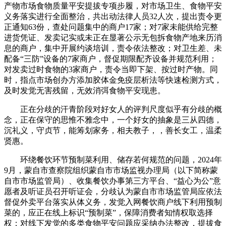
产物市场食物质量平安提拔专项步履，对市场卫生、食物平安
义务落实进行全面整治，共出动法律人员32人次，提出责令更
正通知63份，查处问题集中的商户17家；对7家未能供给完整
进货凭证、发卖记实或未正在显著公示无包拆食物产地来历消
息的商户，集中开展约谈培训，责令依法整改；对卫生差、未
配备“三防”设备的7家商户，督促期限配齐设备并规范利用；
对发卖过时食物的3家商户，责令当即下架、按过时产物。同
时，指点市场创办方添加胶体金免疫层析法等快速检测方式，
及时发觉无害残留，无效消弭食物平安现患。
正在分歧的汗青阶段对好女人的评判尺度似乎有分歧的概
念，正在保守的思惟不雅念中，一个好女的抽象是三从四德，
沉礼义，守贞节，能筹划家务，相夫教子，，善长女工，温柔
贤惠。
环绕餐饮环节预制菜利用、储存若何规范的问题，2024年
9月，蒙自市查察院组织蒙自市市场监视办理局（以下简称蒙
自市市场监管局）、收集餐饮办事第三方平台、“益心为公”意
愿者及听证员召开听证会，分歧认为蒙自市市场监管局应依法
督促外卖平台落实从体义务，发觉入网餐饮商户线下利用预制
菜的，应正在线上标识“预制菜”，保障消费者知情权取选择
权；对线下发觉的多类食物平安问题应采纳办法整改，提拔食