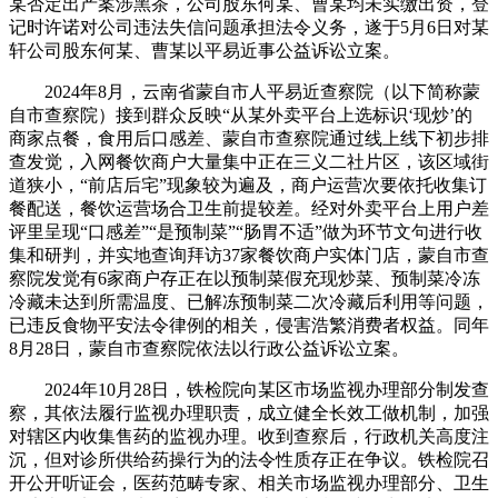
某否定出产案涉黑茶，公司股东何某、曹某均未实缴出资，登
记时许诺对公司违法失信问题承担法令义务，遂于5月6日对某
轩公司股东何某、曹某以平易近事公益诉讼立案。
2024年8月，云南省蒙自市人平易近查察院（以下简称蒙
自市查察院）接到群众反映“从某外卖平台上选标识‘现炒’的
商家点餐，食用后口感差、蒙自市查察院通过线上线下初步排
查发觉，入网餐饮商户大量集中正在三义二社片区，该区域街
道狭小，“前店后宅”现象较为遍及，商户运营次要依托收集订
餐配送，餐饮运营场合卫生前提较差。经对外卖平台上用户差
评里呈现“口感差”“是预制菜”“肠胃不适”做为环节文句进行收
集和研判，并实地查询拜访37家餐饮商户实体门店，蒙自市查
察院发觉有6家商户存正在以预制菜假充现炒菜、预制菜冷冻
冷藏未达到所需温度、已解冻预制菜二次冷藏后利用等问题，
已违反食物平安法令律例的相关，侵害浩繁消费者权益。同年
8月28日，蒙自市查察院依法以行政公益诉讼立案。
2024年10月28日，铁检院向某区市场监视办理部分制发查
察，其依法履行监视办理职责，成立健全长效工做机制，加强
对辖区内收集售药的监视办理。收到查察后，行政机关高度注
沉，但对诊所供给药操行为的法令性质存正在争议。铁检院召
开公开听证会，医药范畴专家、相关市场监视办理部分、卫生