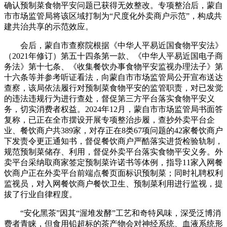
确认预制菜食物平安问题已获得无效整改。专项整治后，蒙自
市市场监管局将该区域打制为“尺度化外卖商户示范”，构成共
建共治共享的示范效应。
会后，蒙自市查察院根据《中华人平易近国食物平安法》
（2021年修订）第五十四条第一款、《中华人平易近国电子商
务法》第十七条、《收集餐饮办事食物平安监视办理法子》第
十六条等并参考听证看法，向蒙自市市场监管局公开宣布送达
查察，该局依法履行对预制菜食物平安的监管职责，对已发觉
的违法违规行为进行查处，督促第三方平台落实食物平安义
务，切实消费者权益。2024年12月，蒙自市市场监管局书面答
复称，已正在全市摆设开展专项整治步履，查抄外卖平台企
业、餐饮商户共389家，对存正在8类67项问题的42家餐饮商户
下发责令更正通知书，督促餐饮商户严酷落实进货检验轨制，
规范预制菜储存、利用，督促外卖平台落实食物平安义务。外
卖平台采纳取商家签定预制菜许诺书等体例，指导11家入网餐
饮商户正在外卖平台前端点餐页面标识预制菜；同时礼聘权利
监视员，对入网餐饮商户餐饮卫生、预制菜利用进行监视，提
拔了行业自律程度。
“安化黑茶”因其“渥堆发酵”工艺和奇特风味，深受泛博消
费者青睐，但食用铅超标的茶产物会对神经系统、血液系统形