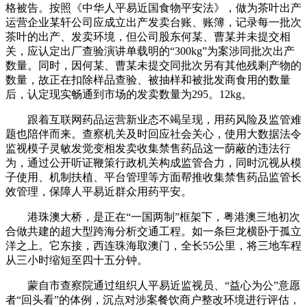
格被告。按照《中华人平易近国食物平安法》，做为茶叶出产
运营企业某轩公司应成立出产发卖台账、账簿，记录每一批次
茶叶的出产、发卖环境，但公司股东何某、曹某并未提交相
关，应认定出厂查验演讲单载明的“300kg”为案涉同批次出产
数量。同时，因何某、曹某未提交同批次另有其他残剩产物的
数量，故正在扣除样品查验、被抽样和被批发商食用的数量
后，认定现实畅通到市场的发卖数量为295。12kg。
跟着互联网药品运营新业态不竭呈现，用药风险及监管难
题也陪伴而来。查察机关及时回应社会关心，使用大数据法令
监视模子灵敏发觉变相发卖收集禁售药品这一荫蔽的违法行
为，通过公开听证鞭策行政机关构成监管合力，同时沉视从模
子使用、机制扶植、平台管理等方面帮推收集禁售药品监管长
效管理，保障人平易近群众用药平安。
港珠澳大桥，是正在“一国两制”框架下，粤港澳三地初次
合做共建的超大型跨海分析交通工程。如一条巨龙横卧于孤立
洋之上。它东接，西连珠海取澳门，全长55公里，将三地车程
从三小时缩短至四十五分钟。
蒙自市查察院通过组织人平易近监视员、“益心为公”意愿
者“回头看”的体例，沉点对涉案餐饮商户整改环境进行评估，