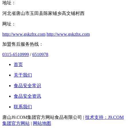
地址：
河北省唐山市玉田县陈家铺乡高文铺村西
网址：
http://www.gskzhx.com
http://www.gskzhx.com
加盟售后服务热线：
0315-6510999
/
6510978
首页
关于我们
食品安全常识
食品安全资讯
联系我们
唐山J9.COM集团官方网站食品有限公司 |
技术支持：J9.COM
集团官方网站
|
网站地图