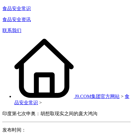
食品安全常识
食品安全资讯
联系我们
J9.COM集团官方网站
>
食
品安全常识
>
印度第七次申奥：胡想取现实之间的庞大鸿沟
发布时间：