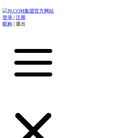
登录
|
注册
昵称
|
退出