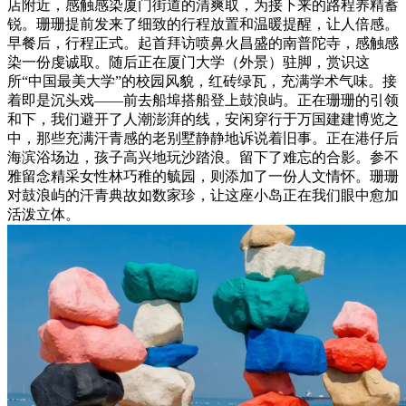
店附近，感触感染厦门街道的清爽取，为接下来的路程养精蓄
锐。珊珊提前发来了细致的行程放置和温暖提醒，让人倍感。
早餐后，行程正式。起首拜访喷鼻火昌盛的南普陀寺，感触感
染一份虔诚取。随后正在厦门大学（外景）驻脚，赏识这
所“中国最美大学”的校园风貌，红砖绿瓦，充满学术气味。接
着即是沉头戏——前去船埠搭船登上鼓浪屿。正在珊珊的引领
和下，我们避开了人潮澎湃的线，安闲穿行于万国建建博览之
中，那些充满汗青感的老别墅静静地诉说着旧事。正在港仔后
海滨浴场边，孩子高兴地玩沙踏浪。留下了难忘的合影。参不
雅留念精采女性林巧稚的毓园，则添加了一份人文情怀。珊珊
对鼓浪屿的汗青典故如数家珍，让这座小岛正在我们眼中愈加
活泼立体。