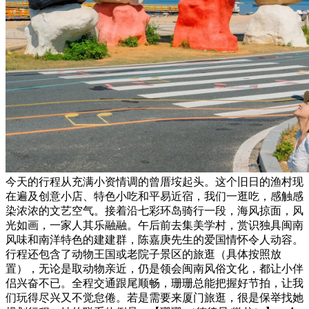
今天的行程从充满小资情调的曾厝垵起头。这个旧日的渔村现
在遍及创意小店、特色小吃和平易近宿，我们一逛吃，感触感
染浓浓的文艺空气。接着沿七彩环岛骑行一段，海风掠面，风
光如画，一家人其乐融融。午后前去集美学村，赏识独具闽南
风味和南洋特色的建建群，陈嘉庚先生的爱国情怀令人动容。
行程还包含了动物王国或老院子景区的旅逛（具体按照放
置），无论是取动物亲近，仍是领会闽南风俗文化，都让小伴
侣兴奋不已。全程交通跟尾顺畅，珊珊总能把握好节拍，让我
们玩得尽兴又不觉怠倦。若是需要来厦门旅逛，很是保举找她